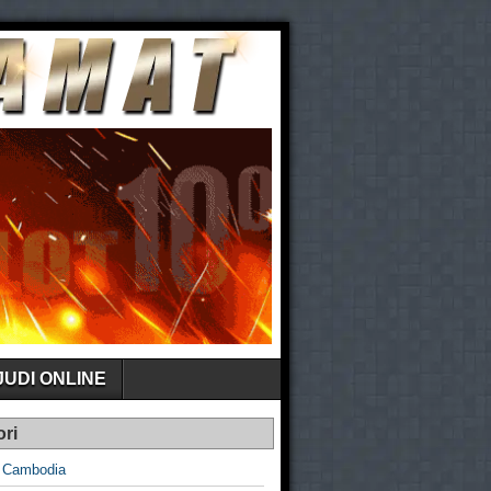
JUDI ONLINE
ri
i Cambodia