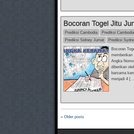
Bocoran Togel Jitu Ju
Prediksi Cambodia
Prediksi Cambodi
Prediksi Sidney Jumat
Prediksi Sydn
Bocoran Toge
memberikan p
Angka Nomor 
diberikan ol
barsama kami
menjadi 4 […
« Older posts