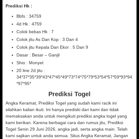
Prediksi Hk :
Bbfs : 34759
4d Hk : 4759
Colok bebas Hk : 7
Colok jitu As Dan Kop : 3 Dan 4
Colok jitu Kepala Dan Ekor : 5 Dan 9
Dasar : Besar – Ganjil
Shio : Monyet
20 line 2d jitu :
34*37*35*39*43*47*45*49*73*74*75*79*53*54*57*59*93*94
*97*95*
Prediksi Togel
Angka Keramat, Prediksi Togel yang sudah kami racik ini
silahkan kalian ikuti. Ini hanya prediski dari kami dan tidak
memaksakan anda untuk mengikuti prediksi angka togel yang
kami berikan. Karena berbagai cara dan rumus jitu, Prediksi
Togel Senin 29 Juni 2026, angka jadi, serta angka main. Telah
kami sajikan untuk anda semua. Situs Angka Keramat, Jangan