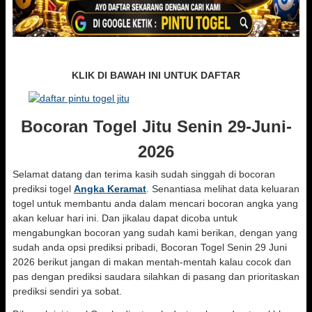
KLIK DI BAWAH INI UNTUK DAFTAR
Bocoran Togel Jitu Senin 29-Juni-
2026
Selamat datang dan terima kasih sudah singgah di bocoran
prediksi togel
Angka Keramat
. Senantiasa melihat data keluaran
togel untuk membantu anda dalam mencari bocoran angka yang
akan keluar hari ini. Dan jikalau dapat dicoba untuk
mengabungkan bocoran yang sudah kami berikan, dengan yang
sudah anda opsi prediksi pribadi, Bocoran Togel Senin 29 Juni
2026 berikut jangan di makan mentah-mentah kalau cocok dan
pas dengan prediksi saudara silahkan di pasang dan prioritaskan
prediksi sendiri ya sobat.