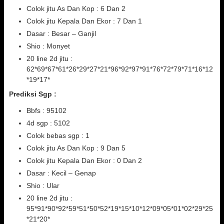
Colok jitu As Dan Kop : 6 Dan 2
Colok jitu Kepala Dan Ekor : 7 Dan 1
Dasar : Besar – Ganjil
Shio : Monyet
20 line 2d jitu :
62*69*67*61*26*29*27*21*96*92*97*91*76*72*79*71*16*12
*19*17*
Prediksi Sgp :
Bbfs : 95102
4d sgp : 5102
Colok bebas sgp : 1
Colok jitu As Dan Kop : 9 Dan 5
Colok jitu Kepala Dan Ekor : 0 Dan 2
Dasar : Kecil – Genap
Shio : Ular
20 line 2d jitu :
95*91*90*92*59*51*50*52*19*15*10*12*09*05*01*02*29*25
*21*20*