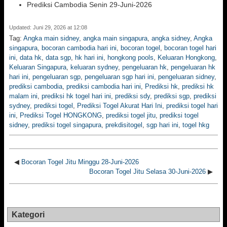
Prediksi Cambodia Senin 29-Juni-2026
Updated: Juni 29, 2026 at 12:08
Tag:
Angka main sidney
,
angka main singapura
,
angka sidney
,
Angka
singapura
,
bocoran cambodia hari ini
,
bocoran togel
,
bocoran togel hari
ini
,
data hk
,
data sgp
,
hk hari ini
,
hongkong pools
,
Keluaran Hongkong
,
Keluaran Singapura
,
keluaran sydney
,
pengeluaran hk
,
pengeluaran hk
hari ini
,
pengeluaran sgp
,
pengeluaran sgp hari ini
,
pengeluaran sidney
,
prediksi cambodia
,
prediksi cambodia hari ini
,
Prediksi hk
,
prediksi hk
malam ini
,
prediksi hk togel hari ini
,
prediksi sdy
,
prediksi sgp
,
prediksi
sydney
,
prediksi togel
,
Prediksi Togel Akurat Hari Ini
,
prediksi togel hari
ini
,
Prediksi Togel HONGKONG
,
prediksi togel jitu
,
prediksi togel
sidney
,
prediksi togel singapura
,
prekdisitogel
,
sgp hari ini
,
togel hkg
◀
Bocoran Togel Jitu Minggu 28-Juni-2026
Bocoran Togel Jitu Selasa 30-Juni-2026
▶
Kategori