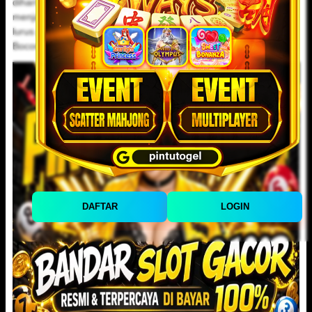
dihari ini. Di bawah ini nomor-nomor sudah kami siapkan
menjadi 4 angka jitu, bisa kalian bolak balik atau langsung di beli
lurus persis seperti angka yang sudah kami berikan. Berikut
Bocoran Togel Senin 29-Juni-2026.
DAFTAR
LOGIN