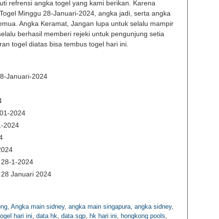
i refrensi angka togel yang kami berikan. Karena
i Togel Minggu 28-Januari-2024, angka jadi, serta angka
semua. Angka Keramat, Jangan lupa untuk selalu mampir
selalu berhasil memberi rejeki untuk pengunjung setia
 togel diatas bisa tembus togel hari ini.
28-Januari-2024
4
-01-2024
1-2024
4
2024
u 28-1-2024
 28 Januari 2024
ong
,
Angka main sidney
,
angka main singapura
,
angka sidney
,
ogel hari ini
,
data hk
,
data sgp
,
hk hari ini
,
hongkong pools
,