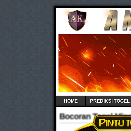
HOME
PREDIKSI TOGEL
Bocoran Togel Ming