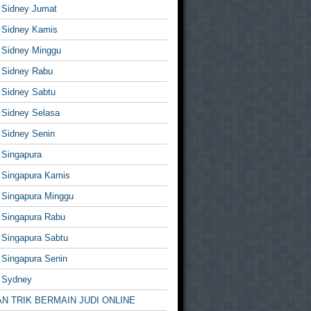
i Sidney Jumat
i Sidney Kamis
i Sidney Minggu
i Sidney Rabu
i Sidney Sabtu
i Sidney Selasa
 Sidney Senin
 Singapura
i Singapura Kamis
i Singapura Minggu
i Singapura Rabu
 Singapura Sabtu
 Singapura Senin
i Sydney
AN TRIK BERMAIN JUDI ONLINE