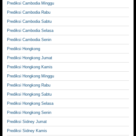
Prediksi Cambodia Minggu
Prediksi Cambodia Rabu
Prediksi Cambodia Sabtu
Prediksi Cambodia Selasa
Prediksi Cambodia Senin
Prediksi Hongkong
Prediksi Hongkong Jumat
Prediksi Hongkong Kamis
Prediksi Hongkong Minggu
Prediksi Hongkong Rabu
Prediksi Hongkong Sabtu
Prediksi Hongkong Selasa
Prediksi Hongkong Senin
Prediksi Sidney Jumat
Prediksi Sidney Kamis