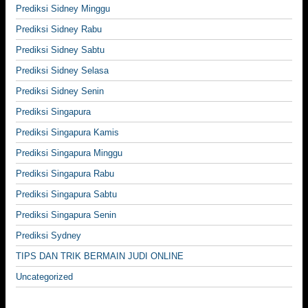
Prediksi Sidney Minggu
Prediksi Sidney Rabu
Prediksi Sidney Sabtu
Prediksi Sidney Selasa
Prediksi Sidney Senin
Prediksi Singapura
Prediksi Singapura Kamis
Prediksi Singapura Minggu
Prediksi Singapura Rabu
Prediksi Singapura Sabtu
Prediksi Singapura Senin
Prediksi Sydney
TIPS DAN TRIK BERMAIN JUDI ONLINE
Uncategorized