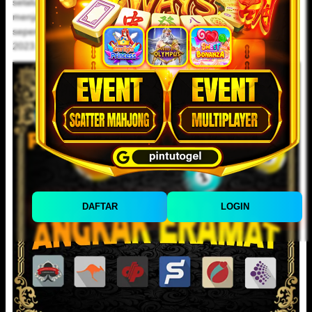
selalu. Di bawah nanti nomor-nomor togel sudah kami rangkum
menjadi 4d jitu, bisa di bolak balik atau di beli langsung persis
seperti angka kami. Berikut Bocoran Togel Sabtu 4-November-
2023.
DAFTAR
LOGIN