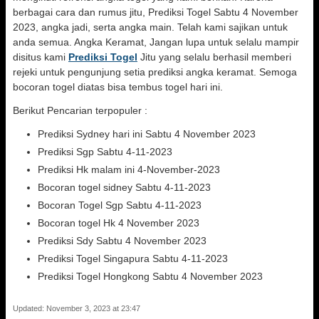
berbagai cara dan rumus jitu, Prediksi Togel Sabtu 4 November
2023, angka jadi, serta angka main. Telah kami sajikan untuk
anda semua. Angka Keramat, Jangan lupa untuk selalu mampir
disitus kami
Prediksi Togel
Jitu yang selalu berhasil memberi
rejeki untuk pengunjung setia prediksi angka keramat. Semoga
bocoran togel diatas bisa tembus togel hari ini.
Berikut Pencarian terpopuler :
Prediksi Sydney hari ini Sabtu 4 November 2023
Prediksi Sgp Sabtu 4-11-2023
Prediksi Hk malam ini 4-November-2023
Bocoran togel sidney Sabtu 4-11-2023
Bocoran Togel Sgp Sabtu 4-11-2023
Bocoran togel Hk 4 November 2023
Prediksi Sdy Sabtu 4 November 2023
Prediksi Togel Singapura Sabtu 4-11-2023
Prediksi Togel Hongkong Sabtu 4 November 2023
Updated: November 3, 2023 at 23:47