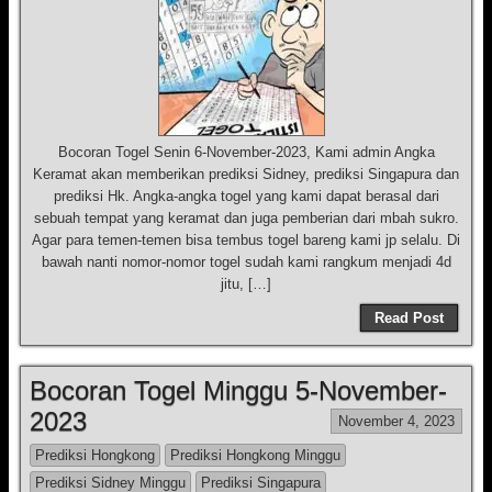
Bocoran Togel Senin 6-November-2023, Kami admin Angka
Keramat akan memberikan prediksi Sidney, prediksi Singapura dan
prediksi Hk. Angka-angka togel yang kami dapat berasal dari
sebuah tempat yang keramat dan juga pemberian dari mbah sukro.
Agar para temen-temen bisa tembus togel bareng kami jp selalu. Di
bawah nanti nomor-nomor togel sudah kami rangkum menjadi 4d
jitu, […]
Read Post
Bocoran Togel Minggu 5-November-
2023
November 4, 2023
Prediksi Hongkong
Prediksi Hongkong Minggu
Prediksi Sidney Minggu
Prediksi Singapura