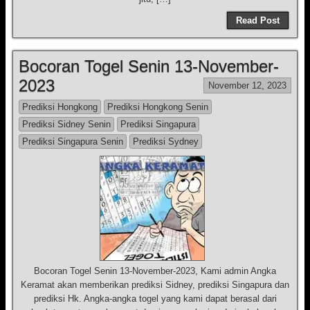
Read Post
Bocoran Togel Senin 13-November-
2023
November 12, 2023
Prediksi Hongkong
Prediksi Hongkong Senin
Prediksi Sidney Senin
Prediksi Singapura
Prediksi Singapura Senin
Prediksi Sydney
Bocoran Togel Senin 13-November-2023, Kami admin Angka
Keramat akan memberikan prediksi Sidney, prediksi Singapura dan
prediksi Hk. Angka-angka togel yang kami dapat berasal dari