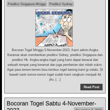
Prediksi Singapura Minggu
Prediksi Sydney
Bocoran Togel Minggu 5-November-2023, Kami admin Angka
Keramat akan memberikan prediksi Sidney, prediksi Singapura dan
prediksi Hk. Angka-angka togel yang kami dapat berasal dari
sebuah tempat yang keramat dan juga pemberian dari mbah sukro.
Agar para temen-temen bisa tembus togel bareng kami jp selalu. Di
bawah nanti nomor-nomor togel sudah kami rangkum menjadi 4d
jitu, […]
Read Post
Bocoran Togel Sabtu 4-November-