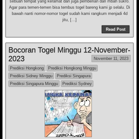
sebuah tempat yang keramat dan juga pemberian dari mbah sukro.
Agar para temen-temen bisa tembus togel bareng kami jp selalu. Di
bawah nanti nomor-nomor togel sudah kami rangkum menjadi 4d
jitu, […]
Read Post
Bocoran Togel Minggu 12-November-
2023
November 11, 2023
Prediksi Hongkong
Prediksi Hongkong Minggu
Prediksi Sidney Minggu
Prediksi Singapura
Prediksi Singapura Minggu
Prediksi Sydney