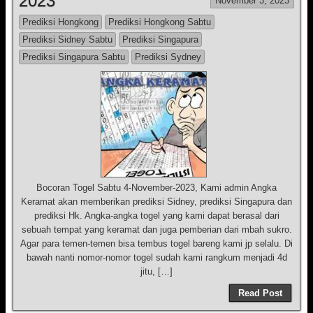
2023
November 3, 2023
Prediksi Hongkong
Prediksi Hongkong Sabtu
Prediksi Sidney Sabtu
Prediksi Singapura
Prediksi Singapura Sabtu
Prediksi Sydney
Bocoran Togel Sabtu 4-November-2023, Kami admin Angka
Keramat akan memberikan prediksi Sidney, prediksi Singapura dan
prediksi Hk. Angka-angka togel yang kami dapat berasal dari
sebuah tempat yang keramat dan juga pemberian dari mbah sukro.
Agar para temen-temen bisa tembus togel bareng kami jp selalu. Di
bawah nanti nomor-nomor togel sudah kami rangkum menjadi 4d
jitu, […]
Read Post