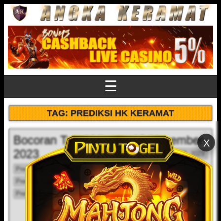
☰
TAG:
PREDIKSI HK KERAMAT
Bocoran Togel Minggu 19-November-
X
2023
November 18, 2023
Prediksi Hongkong
Prediksi Hongkong Minggu
Prediksi Sidney Minggu
Prediksi Singapura
Prediksi Singapura Minggu
Prediksi Sydney