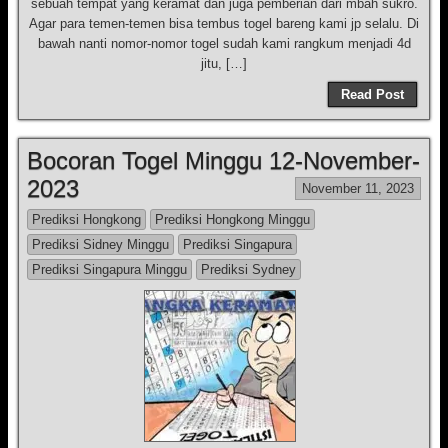
sebuah tempat yang keramat dan juga pemberian dari mbah sukro.
Agar para temen-temen bisa tembus togel bareng kami jp selalu. Di
bawah nanti nomor-nomor togel sudah kami rangkum menjadi 4d
jitu, […]
Read Post
Bocoran Togel Minggu 12-November-
2023
November 11, 2023
Prediksi Hongkong
Prediksi Hongkong Minggu
Prediksi Sidney Minggu
Prediksi Singapura
Prediksi Singapura Minggu
Prediksi Sydney