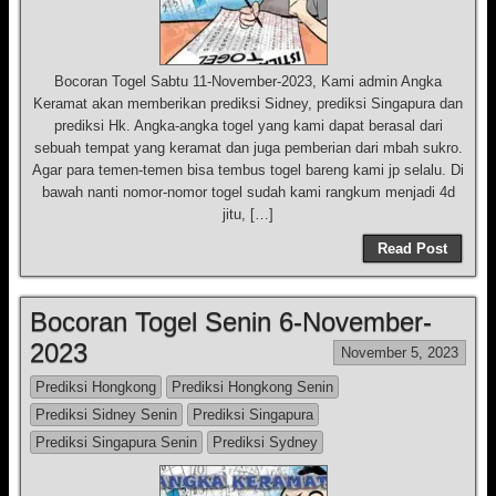
Bocoran Togel Sabtu 11-November-2023, Kami admin Angka
Keramat akan memberikan prediksi Sidney, prediksi Singapura dan
prediksi Hk. Angka-angka togel yang kami dapat berasal dari
sebuah tempat yang keramat dan juga pemberian dari mbah sukro.
Agar para temen-temen bisa tembus togel bareng kami jp selalu. Di
bawah nanti nomor-nomor togel sudah kami rangkum menjadi 4d
jitu, […]
Read Post
Bocoran Togel Senin 6-November-
2023
November 5, 2023
Prediksi Hongkong
Prediksi Hongkong Senin
Prediksi Sidney Senin
Prediksi Singapura
Prediksi Singapura Senin
Prediksi Sydney