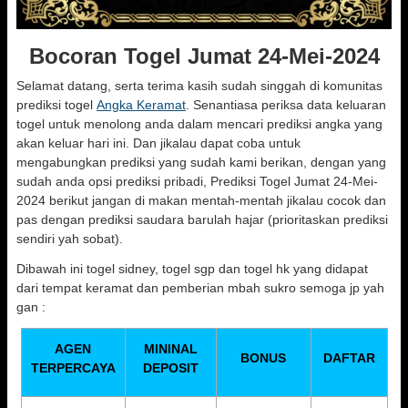
Bocoran Togel Jumat 24-Mei-2024
Selamat datang, serta terima kasih sudah singgah di komunitas
prediksi togel
Angka Keramat
. Senantiasa periksa data keluaran
togel untuk menolong anda dalam mencari prediksi angka yang
akan keluar hari ini. Dan jikalau dapat coba untuk
mengabungkan prediksi yang sudah kami berikan, dengan yang
sudah anda opsi prediksi pribadi, Prediksi Togel Jumat 24-Mei-
2024 berikut jangan di makan mentah-mentah jikalau cocok dan
pas dengan prediksi saudara barulah hajar (prioritaskan prediksi
sendiri yah sobat).
Dibawah ini togel sidney, togel sgp dan togel hk yang didapat
dari tempat keramat dan pemberian mbah sukro semoga jp yah
gan :
AGEN
MININAL
BONUS
DAFTAR
TERPERCAYA
DEPOSIT