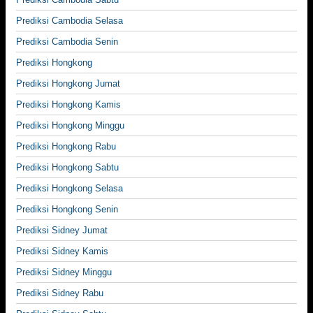
Prediksi Cambodia Selasa
Prediksi Cambodia Senin
Prediksi Hongkong
Prediksi Hongkong Jumat
Prediksi Hongkong Kamis
Prediksi Hongkong Minggu
Prediksi Hongkong Rabu
Prediksi Hongkong Sabtu
Prediksi Hongkong Selasa
Prediksi Hongkong Senin
Prediksi Sidney Jumat
Prediksi Sidney Kamis
Prediksi Sidney Minggu
Prediksi Sidney Rabu