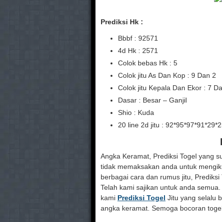
Prediksi Hk :
Bbbf : 92571
4d Hk : 2571
Colok bebas Hk : 5
Colok jitu As Dan Kop : 9 Dan 2
Colok jitu Kepala Dan Ekor : 7 D
Dasar : Besar – Ganjil
Shio : Kuda
20 line 2d jitu : 92*95*97*91*2
Angka Keramat, Prediksi Togel yang suda
tidak memaksakan anda untuk mengikut
berbagai cara dan rumus jitu, Prediksi
Telah kami sajikan untuk anda semua.
kami
Prediksi Togel
Jitu yang selalu 
angka keramat. Semoga bocoran togel d