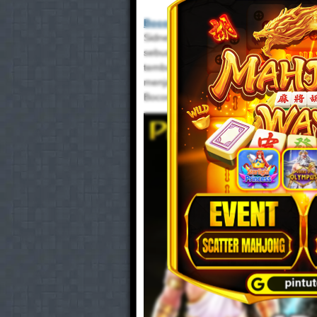
Bocoran Togel Jitu
Sabtu 6-Juli-20
Sidney, prediksi Singapura dan predik
sebuah tempat yang keramat dan juga
tembus togel bareng kami jp selalu. 
menjadi 4d jitu, bisa di bolak balik ata
Bocoran Togel Sabtu 6-Juli-2024.