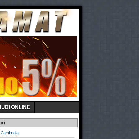
JUDI ONLINE
ri
i Cambodia