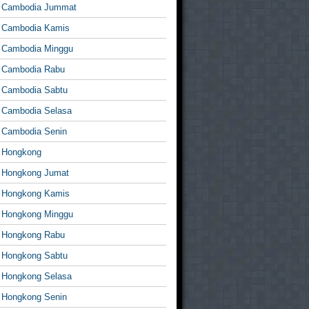
i Cambodia Jummat
i Cambodia Kamis
i Cambodia Minggu
i Cambodia Rabu
i Cambodia Sabtu
i Cambodia Selasa
i Cambodia Senin
i Hongkong
i Hongkong Jumat
i Hongkong Kamis
i Hongkong Minggu
i Hongkong Rabu
i Hongkong Sabtu
i Hongkong Selasa
i Hongkong Senin