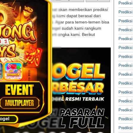
Prediks
24
, Kami admin Angka Keramat akan memberikan prediksi
Prediks
si Hk. Angka-angka togel yang kami dapat berasal dari
Prediks
 pemberian dari mbah sukro. Agar para temen-temen bisa
Di bawah nanti nomor-nomor togel sudah kami rangkum
Prediks
u di beli langsung persis seperti angka kami. Berikut
Prediks
Prediks
Prediks
Prediks
Prediks
Prediks
Prediks
Prediks
Prediks
Prediks
Prediks