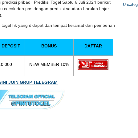
rediksi pribadi, Prediksi Togel Sabtu 6 Juli 2024 berikut
Uncateg
u cocok dan pas dengan prediksi saudara barulah hajar
).
an togel hk yang didapat dari tempat keramat dan pemberian
 DEPOSIT
BONUS
DAFTAR
10.000
NEW MEMBER 10%
 SINI JOIN GRUP TELEGRAM