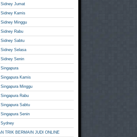
i Sidney Jumat
i Sidney Kamis
i Sidney Minggu
i Sidney Rabu
i Sidney Sabtu
i Sidney Selasa
 Sidney Senin
 Singapura
i Singapura Kamis
i Singapura Minggu
i Singapura Rabu
 Singapura Sabtu
 Singapura Senin
i Sydney
AN TRIK BERMAIN JUDI ONLINE