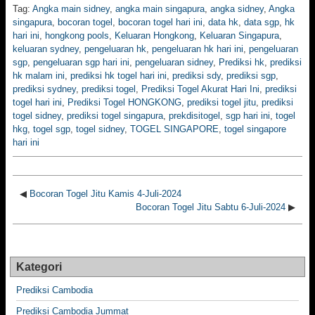
Tag:
Angka main sidney
,
angka main singapura
,
angka sidney
,
Angka
singapura
,
bocoran togel
,
bocoran togel hari ini
,
data hk
,
data sgp
,
hk
hari ini
,
hongkong pools
,
Keluaran Hongkong
,
Keluaran Singapura
,
keluaran sydney
,
pengeluaran hk
,
pengeluaran hk hari ini
,
pengeluaran
sgp
,
pengeluaran sgp hari ini
,
pengeluaran sidney
,
Prediksi hk
,
prediksi
hk malam ini
,
prediksi hk togel hari ini
,
prediksi sdy
,
prediksi sgp
,
prediksi sydney
,
prediksi togel
,
Prediksi Togel Akurat Hari Ini
,
prediksi
togel hari ini
,
Prediksi Togel HONGKONG
,
prediksi togel jitu
,
prediksi
togel sidney
,
prediksi togel singapura
,
prekdisitogel
,
sgp hari ini
,
togel
hkg
,
togel sgp
,
togel sidney
,
TOGEL SINGAPORE
,
togel singapore
hari ini
◀
Bocoran Togel Jitu Kamis 4-Juli-2024
Bocoran Togel Jitu Sabtu 6-Juli-2024
▶
Kategori
Prediksi Cambodia
Prediksi Cambodia Jummat