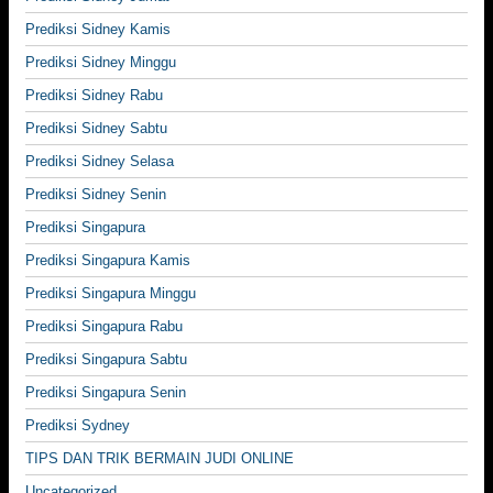
Prediksi Sidney Kamis
Prediksi Sidney Minggu
Prediksi Sidney Rabu
Prediksi Sidney Sabtu
Prediksi Sidney Selasa
Prediksi Sidney Senin
Prediksi Singapura
Prediksi Singapura Kamis
Prediksi Singapura Minggu
Prediksi Singapura Rabu
Prediksi Singapura Sabtu
Prediksi Singapura Senin
Prediksi Sydney
TIPS DAN TRIK BERMAIN JUDI ONLINE
Uncategorized