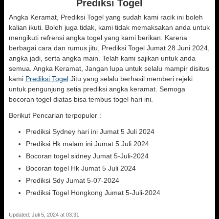
Prediksi Togel
Angka Keramat, Prediksi Togel yang sudah kami racik ini boleh
kalian ikuti. Boleh juga tidak, kami tidak memaksakan anda untuk
mengikuti refrensi angka togel yang kami berikan. Karena
berbagai cara dan rumus jitu, Prediksi Togel Jumat 28 Juni 2024,
angka jadi, serta angka main. Telah kami sajikan untuk anda
semua. Angka Keramat, Jangan lupa untuk selalu mampir disitus
kami
Prediksi Togel
Jitu yang selalu berhasil memberi rejeki
untuk pengunjung setia prediksi angka keramat. Semoga
bocoran togel diatas bisa tembus togel hari ini.
Berikut Pencarian terpopuler :
Prediksi Sydney hari ini Jumat 5 Juli 2024
Prediksi Hk malam ini Jumat 5 Juli 2024
Bocoran togel sidney Jumat 5-Juli-2024
Bocoran togel Hk Jumat 5 Juli 2024
Prediksi Sdy Jumat 5-07-2024
Prediksi Togel Hongkong Jumat 5-Juli-2024
Updated: Juli 5, 2024 at 03:31