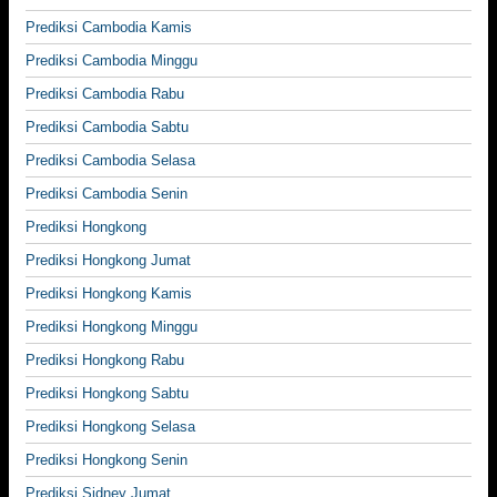
Prediksi Cambodia Kamis
Prediksi Cambodia Minggu
Prediksi Cambodia Rabu
Prediksi Cambodia Sabtu
Prediksi Cambodia Selasa
Prediksi Cambodia Senin
Prediksi Hongkong
Prediksi Hongkong Jumat
Prediksi Hongkong Kamis
Prediksi Hongkong Minggu
Prediksi Hongkong Rabu
Prediksi Hongkong Sabtu
Prediksi Hongkong Selasa
Prediksi Hongkong Senin
Prediksi Sidney Jumat