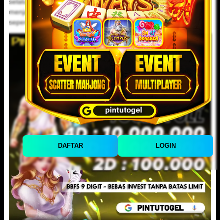
selalu. Di bawah nanti nomor-nomor togel sudah kami rangkum
menjadi 4d jitu, bisa di bolak balik atau di beli langsung persis
seperti angka kami. Berikut Bocoran Togel 5-Juli-2024.
DAFTAR
LOGIN