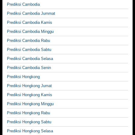
Prediksi Cambodia
Prediksi Cambodia Jummat
Prediksi Cambodia Kamis
Prediksi Cambodia Minggu
Prediksi Cambodia Rabu
Prediksi Cambodia Sabtu
Prediksi Cambodia Selasa
Prediksi Cambodia Senin
Prediksi Hongkong
Prediksi Hongkong Jumat
Prediksi Hongkong Kamis
Prediksi Hongkong Minggu
Prediksi Hongkong Rabu
Prediksi Hongkong Sabtu
Prediksi Hongkong Selasa