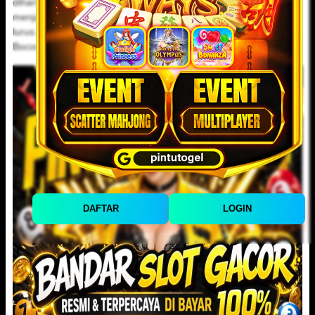
dihari ini. Di bawah ini nomor-nomor sudah kami siapkan
menjadi 4 angka jitu, bisa kalian bolak balik atau langsung di beli
lurus persis seperti angka yang sudah kami berikan. Berikut
Bocoran Togel Sabtu 16-Mei-2026.
DAFTAR
LOGIN