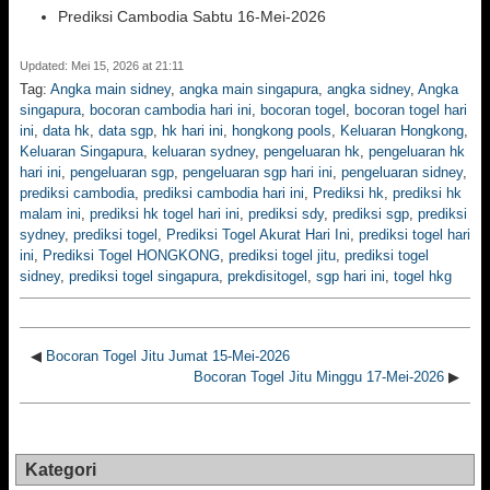
Prediksi Cambodia Sabtu 16-Mei-2026
Updated: Mei 15, 2026 at 21:11
Tag:
Angka main sidney
,
angka main singapura
,
angka sidney
,
Angka
singapura
,
bocoran cambodia hari ini
,
bocoran togel
,
bocoran togel hari
ini
,
data hk
,
data sgp
,
hk hari ini
,
hongkong pools
,
Keluaran Hongkong
,
Keluaran Singapura
,
keluaran sydney
,
pengeluaran hk
,
pengeluaran hk
hari ini
,
pengeluaran sgp
,
pengeluaran sgp hari ini
,
pengeluaran sidney
,
prediksi cambodia
,
prediksi cambodia hari ini
,
Prediksi hk
,
prediksi hk
malam ini
,
prediksi hk togel hari ini
,
prediksi sdy
,
prediksi sgp
,
prediksi
sydney
,
prediksi togel
,
Prediksi Togel Akurat Hari Ini
,
prediksi togel hari
ini
,
Prediksi Togel HONGKONG
,
prediksi togel jitu
,
prediksi togel
sidney
,
prediksi togel singapura
,
prekdisitogel
,
sgp hari ini
,
togel hkg
◀
Bocoran Togel Jitu Jumat 15-Mei-2026
Bocoran Togel Jitu Minggu 17-Mei-2026
▶
Kategori