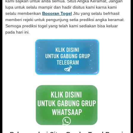
kami sajikan untuk anda semua. Situs Angka Keramat, Jangan
lupa untuk selalu mampir dan hadir disitus kami karna kami
selalu memberikan
Bocoran Togel
Jitu yang selalu befrhasil
memberi rejeki untuk pengunjung setia prediksi angka keramat.
Semoga prediksi togel yang telah kami sediakan bisa keluar
pada hari ini.