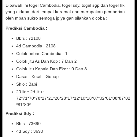
Dibawah ini togel Cambodia, togel sdy, togel sgp dan togel hk
yang didapat dari tempat keramat dan merupakan pemberian
oleh mbah sukro semoga jp ya gan silahkan dicoba :
Prediksi Cambodia :
Bbfs : 72108
4d Cambodia : 2108
Colok bebas Cambodia : 1
Colok jitu As Dan Kop : 7 Dan 2
Colok jitu Kepala Dan Ekor : 0 Dan 8
Dasar : Kecil – Genap
Shio : Babi
20 line 2d jitu :
72*71*70*78*27*21*20*28*17*12*10*18*07*02*01*08*87*82
*81*80*
Prediksi Sdy :
Bbfs : 73690
4d Sdy : 3690