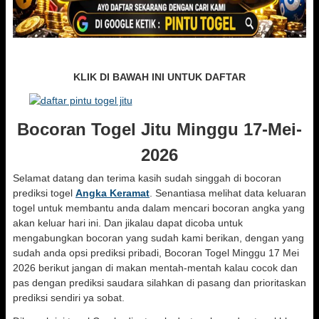
KLIK DI BAWAH INI UNTUK DAFTAR
Bocoran Togel Jitu Minggu 17-Mei-
2026
Selamat datang dan terima kasih sudah singgah di bocoran
prediksi togel
Angka Keramat
. Senantiasa melihat data keluaran
togel untuk membantu anda dalam mencari bocoran angka yang
akan keluar hari ini. Dan jikalau dapat dicoba untuk
mengabungkan bocoran yang sudah kami berikan, dengan yang
sudah anda opsi prediksi pribadi, Bocoran Togel Minggu 17 Mei
2026 berikut jangan di makan mentah-mentah kalau cocok dan
pas dengan prediksi saudara silahkan di pasang dan prioritaskan
prediksi sendiri ya sobat.