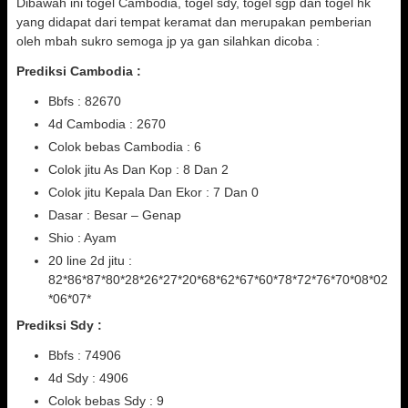
Dibawah ini togel Cambodia, togel sdy, togel sgp dan togel hk
yang didapat dari tempat keramat dan merupakan pemberian
oleh mbah sukro semoga jp ya gan silahkan dicoba :
Prediksi Cambodia :
Bbfs : 82670
4d Cambodia : 2670
Colok bebas Cambodia : 6
Colok jitu As Dan Kop : 8 Dan 2
Colok jitu Kepala Dan Ekor : 7 Dan 0
Dasar : Besar – Genap
Shio : Ayam
20 line 2d jitu :
82*86*87*80*28*26*27*20*68*62*67*60*78*72*76*70*08*02
*06*07*
Prediksi Sdy :
Bbfs : 74906
4d Sdy : 4906
Colok bebas Sdy : 9