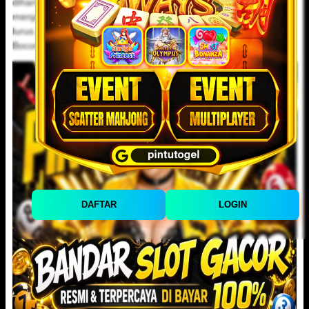
dihari ini. Di bawah ini nomor-nomor sudah kami siapkan
menjadi 4 angka jitu, bisa kalian bolak balik atau langsung di beli
lurus persis seperti angka yang sudah kami berikan. Berikut
Bocoran Togel Minggu 17-Mei-2026.
DAFTAR
LOGIN