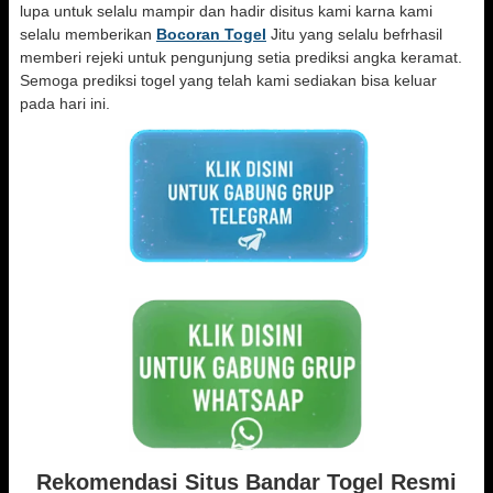
lupa untuk selalu mampir dan hadir disitus kami karna kami
selalu memberikan
Bocoran Togel
Jitu yang selalu befrhasil
memberi rejeki untuk pengunjung setia prediksi angka keramat.
Semoga prediksi togel yang telah kami sediakan bisa keluar
pada hari ini.
Rekomendasi Situs Bandar Togel Resmi