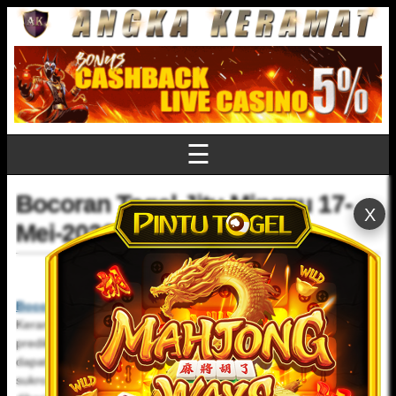
☰
Bocoran Togel Jitu Minggu 17-
X
Mei-2026
Posted by
admin
Mei 17, 2026
Bocoran Togel
Jitu Minggu 17
-Mei-2026
, Kami admin Angka
Keramat akan memberikan prediksi Cambodia, prediksi Sdy,
prediksi Sgp dan prediksi Hk. Angka Nomor Togel yang kami
dapat dari sebuah tempat Angker dan juga diberikan oleh mbah
sukro. Supaya kawan-kawan semua bisa jp togel barsama kami