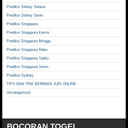
Prediksi Sidney Selasa
Prediksi Sidney Senin
Prediksi Singapura
Prediksi Singapura Kamis
Prediksi Singapura Minggu
Prediksi Singapura Rabu
Prediksi Singapura Sabtu
Prediksi Singapura Senin
Prediksi Sydney
TIPS DAN TRIK BERMAIN JUDI ONLINE
Uncategorized
BOCORAN TOGEL