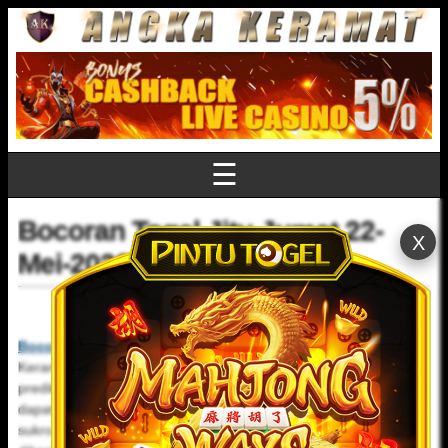
☰
Bocoran Togel Jitu Jumat 22-
X
Mei-2026
Posted by
admin
Mei 21, 2026
Bocoran Togel
Jitu Jumat 22-Mei-2026
, Kami admin Angka
Keramat akan memberikan prediksi Cambodia, prediksi Sdy,
prediksi Sgp dan prediksi Hk. Angka Nomor Togel yang kami
dapat dari sebuah tempat Angker dan juga diberikan oleh mbah
sukro. Supaya kawan-kawan semua bisa jp togel barsama kami