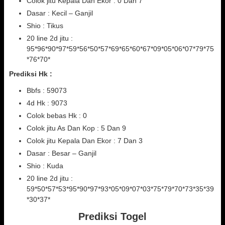
Colok jitu Kepala Dan Ekor : 0 Dan 7
Dasar : Kecil – Ganjil
Shio : Tikus
20 line 2d jitu :
95*96*90*97*59*56*50*57*69*65*60*67*09*05*06*07*79*75
*76*70*
Prediksi Hk :
Bbfs : 59073
4d Hk : 9073
Colok bebas Hk : 0
Colok jitu As Dan Kop : 5 Dan 9
Colok jitu Kepala Dan Ekor : 7 Dan 3
Dasar : Besar – Ganjil
Shio : Kuda
20 line 2d jitu :
59*50*57*53*95*90*97*93*05*09*07*03*75*79*70*73*35*39
*30*37*
Prediksi Togel