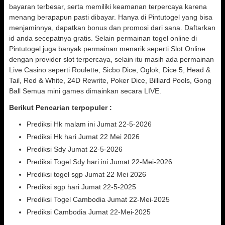
bayaran terbesar, serta memiliki keamanan terpercaya karena
menang berapapun pasti dibayar. Hanya di Pintutogel yang bisa
menjaminnya, dapatkan bonus dan promosi dari sana. Daftarkan
id anda secepatnya gratis. Selain permainan togel online di
Pintutogel juga banyak permainan menarik seperti Slot Online
dengan provider slot terpercaya, selain itu masih ada permainan
Live Casino seperti Roulette, Sicbo Dice, Oglok, Dice 5, Head &
Tail, Red & White, 24D Rewrite, Poker Dice, Billiard Pools, Gong
Ball Semua mini games dimainkan secara LIVE.
Berikut Pencarian terpopuler :
Prediksi Hk malam ini Jumat 22-5-2026
Prediksi Hk hari Jumat 22 Mei 2026
Prediksi Sdy Jumat 22-5-2026
Prediksi Togel Sdy hari ini Jumat 22-Mei-2026
Prediksi togel sgp Jumat 22 Mei 2026
Prediksi sgp hari Jumat 22-5-2025
Prediksi Togel Cambodia Jumat 22-Mei-2025
Prediksi Cambodia Jumat 22-Mei-2025