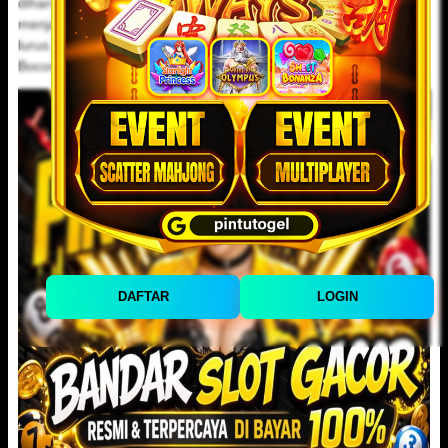
dihari ini. Di bawah ini nomor-nomor sudah kami siapkan
menjadi 4 angka jitu, bisa kalian bolak balik atau langsung di beli
lurus persis seperti angka yang sudah kami berikan. Berikut
Bocoran Togel Jumat 22-Mei-2026.
DAFTAR
LOGIN