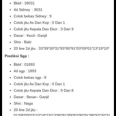
Bbbf : 39031
4d Sidney : 9031
Colok bebas Sidney : 9
Colok jitu As Dan Kop : 0 Dan 1
Colok jitu Kepala Dan Ekor : 3 Dan 9
Dasar : Kecil– Ganjil
Shio : Babi
20 line 2d jitu : 33*39*30*31*93*90*91*03*09*01*13*19*10*
Prediksi Sgp :
Bbbf : 01893
4d sgp : 1893
Colok bebas sgp : 8
Colok jitu As Dan Kop : 0 Dan 1
Colok jitu Kepala Dan Ekor : 9 Dan 8
Dasar : Besar– Ganjil
Shio : Naga
20 line 2d jitu :
01*08*09*03*10*18*19*13*80*81*89*83*90*91*98*93*30*31