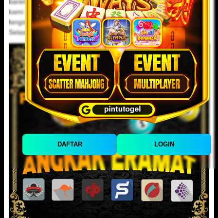
bareng kami jp selalu. Di bawah nanti nomor-nomor togel sudah
kami rangkum menjadi 4d jitu, bisa di bolak balik atau di beli
langsung persis seperti angka kami. Berikut Bocoran Togel
Selasa 26-Maret-2024.
DAFTAR
LOGIN