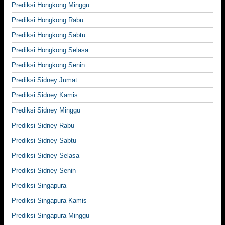
Prediksi Hongkong Minggu
Prediksi Hongkong Rabu
Prediksi Hongkong Sabtu
Prediksi Hongkong Selasa
Prediksi Hongkong Senin
Prediksi Sidney Jumat
Prediksi Sidney Kamis
Prediksi Sidney Minggu
Prediksi Sidney Rabu
Prediksi Sidney Sabtu
Prediksi Sidney Selasa
Prediksi Sidney Senin
Prediksi Singapura
Prediksi Singapura Kamis
Prediksi Singapura Minggu