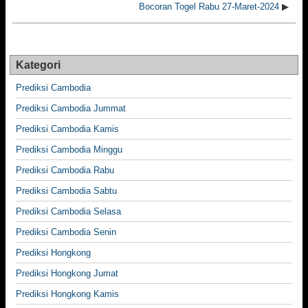
Bocoran Togel Rabu 27-Maret-2024
▶
Kategori
Prediksi Cambodia
Prediksi Cambodia Jummat
Prediksi Cambodia Kamis
Prediksi Cambodia Minggu
Prediksi Cambodia Rabu
Prediksi Cambodia Sabtu
Prediksi Cambodia Selasa
Prediksi Cambodia Senin
Prediksi Hongkong
Prediksi Hongkong Jumat
Prediksi Hongkong Kamis