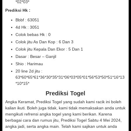
*02*03*
Prediksi Hk :
Bbbf : 63051
4d Hk : 3051
Colok bebas Hk : 0
Colok jitu As Dan Kop : 6 Dan 3
Colok jitu Kepala Dan Ekor : 5 Dan 1
Dasar : Besar – Ganjil
Shio : Harimau
20 line 2d jitu :
63*60*65*61*36*30*35*31*06*03*05*01*56*53*50*51*16*13
*10*15*
Prediksi Togel
Angka Keramat, Prediksi Togel yang sudah kami racik ini boleh
kalian ikuti. Boleh juga tidak, kami tidak memaksakan anda untuk
mengikuti refrensi angka togel yang kami berikan. Karena
berbagai cara dan rumus jitu, Prediksi Togel Sabtu 4 Mei 2024,
angka jadi, serta angka main. Telah kami sajikan untuk anda