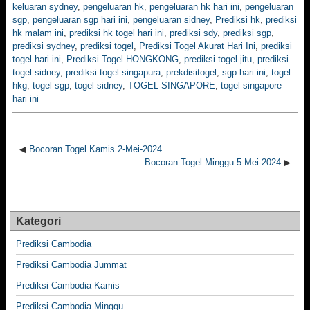
keluaran sydney
,
pengeluaran hk
,
pengeluaran hk hari ini
,
pengeluaran
sgp
,
pengeluaran sgp hari ini
,
pengeluaran sidney
,
Prediksi hk
,
prediksi
hk malam ini
,
prediksi hk togel hari ini
,
prediksi sdy
,
prediksi sgp
,
prediksi sydney
,
prediksi togel
,
Prediksi Togel Akurat Hari Ini
,
prediksi
togel hari ini
,
Prediksi Togel HONGKONG
,
prediksi togel jitu
,
prediksi
togel sidney
,
prediksi togel singapura
,
prekdisitogel
,
sgp hari ini
,
togel
hkg
,
togel sgp
,
togel sidney
,
TOGEL SINGAPORE
,
togel singapore
hari ini
◀
Bocoran Togel Kamis 2-Mei-2024
Bocoran Togel Minggu 5-Mei-2024
▶
Kategori
Prediksi Cambodia
Prediksi Cambodia Jummat
Prediksi Cambodia Kamis
Prediksi Cambodia Minggu