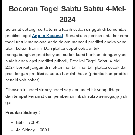
Bocoran Togel Sabtu Sabtu 4-Mei-
2024
Selamat datang, serta terima kasih sudah singgah di komunitas
prediksi togel
Angka Keramat
. Senantiasa periksa data keluaran
togel untuk menolong anda dalam mencari prediksi angka yang
akan keluar hari ini. Dan jikalau dapat coba untuk
mengabungkan prediksi yang sudah kami berikan, dengan yang
sudah anda opsi prediksi pribadi, Prediksi Togel Sabtu 4 Mei
2024 berikut jangan di makan mentah-mentah jikalau cocok dan
pas dengan prediksi saudara barulah hajar (prioritaskan prediksi
sendiri yah sobat).
Dibawah ini togel sidney, togel sgp dan togel hk yang didapat
dari tempat keramat dan pemberian mbah sukro semoga jp yah
gan :
Prediksi Sidney :
Bbbf : 70891
4d Sidney : 0891