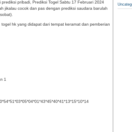
prediksi pribadi, Prediksi Togel Sabtu 17 Februari 2024
Uncateg
h jikalau cocok dan pas dengan prediksi saudara barulah
 sobat).
an togel hk yang didapat dari tempat keramat dan pemberian
an 1
3*50*54*51*03*05*04*01*43*45*40*41*13*15*10*14