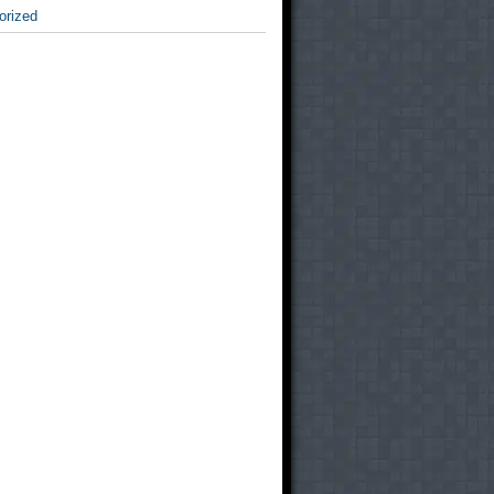
orized