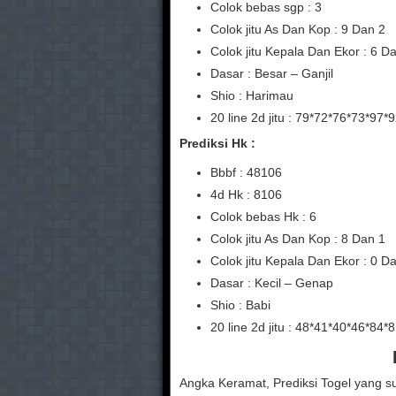
Colok bebas sgp : 3
Colok jitu As Dan Kop : 9 Dan 2
Colok jitu Kepala Dan Ekor : 6 D
Dasar : Besar – Ganjil
Shio : Harimau
20 line 2d jitu : 79*72*76*73*9
Prediksi Hk :
Bbbf : 48106
4d Hk : 8106
Colok bebas Hk : 6
Colok jitu As Dan Kop : 8 Dan 1
Colok jitu Kepala Dan Ekor : 0 D
Dasar : Kecil – Genap
Shio : Babi
20 line 2d jitu : 48*41*40*46*8
Angka Keramat, Prediksi Togel yang suda