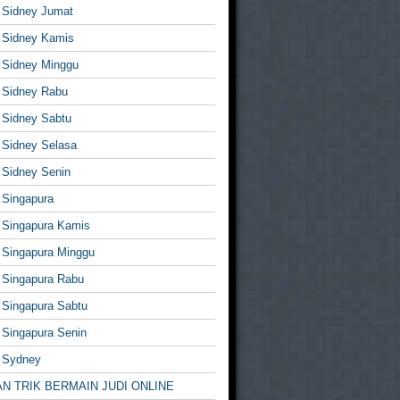
i Sidney Jumat
i Sidney Kamis
i Sidney Minggu
i Sidney Rabu
i Sidney Sabtu
i Sidney Selasa
 Sidney Senin
 Singapura
i Singapura Kamis
i Singapura Minggu
i Singapura Rabu
 Singapura Sabtu
 Singapura Senin
i Sydney
AN TRIK BERMAIN JUDI ONLINE