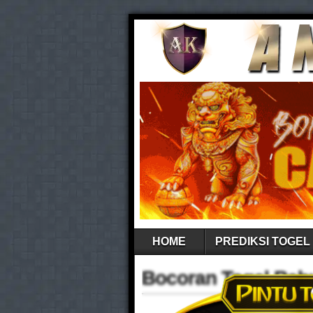
HOME
PREDIKSI TOGEL
Bocoran Togel Rabu