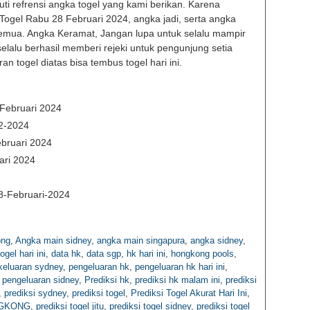
i refrensi angka togel yang kami berikan. Karena
 Togel Rabu 28 Februari 2024, angka jadi, serta angka
semua. Angka Keramat, Jangan lupa untuk selalu mampir
selalu berhasil memberi rejeki untuk pengunjung setia
 togel diatas bisa tembus togel hari ini.
 Februari 2024
02-2024
ebruari 2024
ari 2024
8-Februari-2024
ong
,
Angka main sidney
,
angka main singapura
,
angka sidney
,
ogel hari ini
,
data hk
,
data sgp
,
hk hari ini
,
hongkong pools
,
keluaran sydney
,
pengeluaran hk
,
pengeluaran hk hari ini
,
,
pengeluaran sidney
,
Prediksi hk
,
prediksi hk malam ini
,
prediksi
,
prediksi sydney
,
prediksi togel
,
Prediksi Togel Akurat Hari Ini
,
ONGKONG
,
prediksi togel jitu
,
prediksi togel sidney
,
prediksi togel