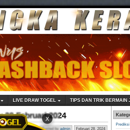
LIVE DRAW TOGEL
TIPS DAN TRIK BERMAIN 
 28-Februari-2024
Katego
X
Prediks
Posted by
admin
Februari 28, 2024