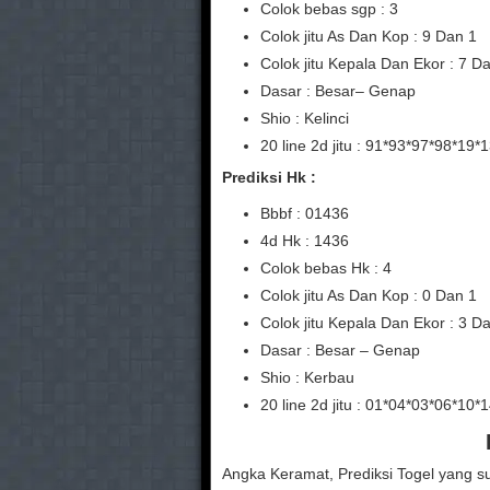
Colok bebas sgp : 3
Colok jitu As Dan Kop : 9 Dan 1
Colok jitu Kepala Dan Ekor : 7 D
Dasar : Besar– Genap
Shio : Kelinci
20 line 2d jitu : 91*93*97*98*1
Prediksi Hk :
Bbbf : 01436
4d Hk : 1436
Colok bebas Hk : 4
Colok jitu As Dan Kop : 0 Dan 1
Colok jitu Kepala Dan Ekor : 3 D
Dasar : Besar – Genap
Shio : Kerbau
20 line 2d jitu : 01*04*03*06*1
Angka Keramat, Prediksi Togel yang suda