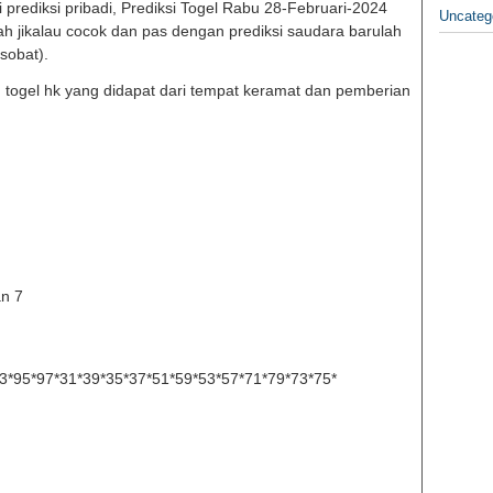
prediksi pribadi, Prediksi Togel Rabu 28-Februari-2024
Uncateg
h jikalau cocok dan pas dengan prediksi saudara barulah
 sobat).
an togel hk yang didapat dari tempat keramat dan pemberian
an 7
1*93*95*97*31*39*35*37*51*59*53*57*71*79*73*75*