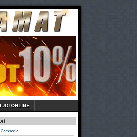
JUDI ONLINE
ri
i Cambodia