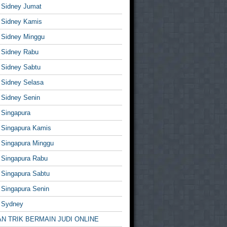
i Sidney Jumat
i Sidney Kamis
i Sidney Minggu
i Sidney Rabu
i Sidney Sabtu
i Sidney Selasa
 Sidney Senin
 Singapura
i Singapura Kamis
i Singapura Minggu
i Singapura Rabu
 Singapura Sabtu
 Singapura Senin
i Sydney
AN TRIK BERMAIN JUDI ONLINE