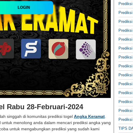
Prediks
LOGIN
Prediks
Prediks
Prediks
Prediks
Prediks
Prediksi
Prediksi
Prediks
Prediks
Prediks
Prediksi
l Rabu 28-Februari-2024
Prediksi
dah singgah di komunitas prediksi togel
Angka Keramat
.
Prediks
el untuk menolong anda dalam mencari prediksi angka yang
TIPS D
at coba untuk mengabungkan prediksi yang sudah kami