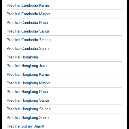
Prediksi Cambodia Kamis
Prediksi Cambodia Minggu
Prediksi Cambodia Rabu
Prediksi Cambodia Sabtu
Prediksi Cambodia Selasa
Prediksi Cambodia Senin
Prediksi Hongkong
Prediksi Hongkong Jumat
Prediksi Hongkong Kamis
Prediksi Hongkong Minggu
Prediksi Hongkong Rabu
Prediksi Hongkong Sabtu
Prediksi Hongkong Selasa
Prediksi Hongkong Senin
Prediksi Sidney Jumat