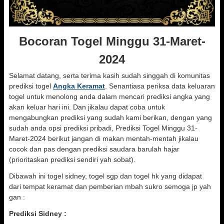
Bocoran Togel Minggu 31-Maret-
2024
Selamat datang, serta terima kasih sudah singgah di komunitas
prediksi togel
Angka Keramat
. Senantiasa periksa data keluaran
togel untuk menolong anda dalam mencari prediksi angka yang
akan keluar hari ini. Dan jikalau dapat coba untuk
mengabungkan prediksi yang sudah kami berikan, dengan yang
sudah anda opsi prediksi pribadi, Prediksi Togel Minggu 31-
Maret-2024 berikut jangan di makan mentah-mentah jikalau
cocok dan pas dengan prediksi saudara barulah hajar
(prioritaskan prediksi sendiri yah sobat).
Dibawah ini togel sidney, togel sgp dan togel hk yang didapat
dari tempat keramat dan pemberian mbah sukro semoga jp yah
gan :
Prediksi Sidney :