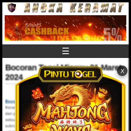
☰
Bocoran Togel Minggu 31-Maret-
X
2024
Posted by
admin
Maret 31, 2024
Bocoran Togel
Minggu 31-Maret-2024
, Kami admin Angka
Keramat akan memberikan prediksi Sidney, prediksi Singapura
dan prediksi Hk. Angka-angka togel yang kami dapat berasal dari
sebuah tempat yang keramat dan juga pemberian dari mbah
sukro. Agar para temen-temen bisa tembus togel bareng kami jp