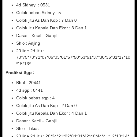
4d Sidney : 0531
Colok bebas Sidney : 5
Colok jitu As Dan Kop : 7 Dan 0
Colok jitu Kepala Dan Ekor : 3 Dan 1
Dasar : Kecil – Ganjil
Shio : Anjing
20 line 2d jitu :
70*75*73*71*07*05*03*01*57*50*53*51*37*30*35*31*17*10
*15*13*
Prediksi Sgp :
Bbbf : 20441
4d sgp : 0441
Colok bebas sgp : 4
Colok jitu As Dan Kop : 2 Dan 0
Colok jitu Kepala Dan Ekor : 4 Dan 1
Dasar : Kecil – Ganjil
Shio : Tikus
20 line 2d jitu : 20*24*21*02*04*01*42*40*44*41*12*10*14*