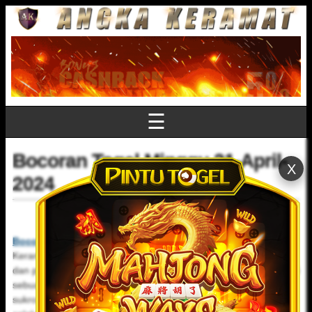
☰
Bocoran Togel Minggu 21-April-
X
2024
Posted by
admin
April 21, 2024
Bocoran Togel
Minggu 21-April-2024
, Kami admin Angka
Keramat akan memberikan prediksi Sidney, prediksi Singapura
dan prediksi Hk. Angka-angka togel yang kami dapat berasal dari
sebuah tempat yang keramat dan juga pemberian dari mbah
sukro. Agar para temen-temen bisa tembus togel bareng kami jp