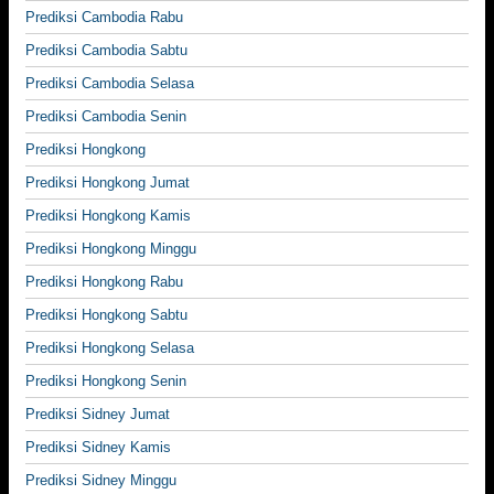
Prediksi Cambodia Rabu
Prediksi Cambodia Sabtu
Prediksi Cambodia Selasa
Prediksi Cambodia Senin
Prediksi Hongkong
Prediksi Hongkong Jumat
Prediksi Hongkong Kamis
Prediksi Hongkong Minggu
Prediksi Hongkong Rabu
Prediksi Hongkong Sabtu
Prediksi Hongkong Selasa
Prediksi Hongkong Senin
Prediksi Sidney Jumat
Prediksi Sidney Kamis
Prediksi Sidney Minggu