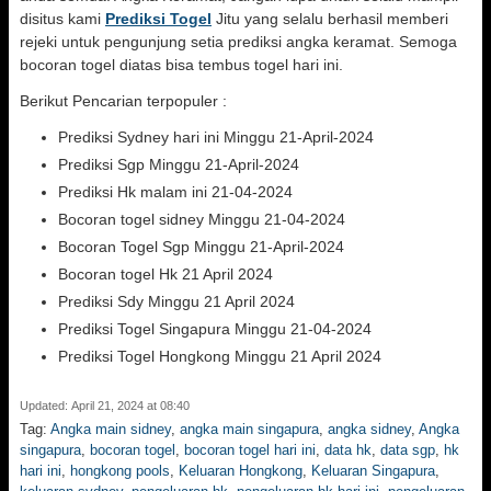
disitus kami
Prediksi Togel
Jitu yang selalu berhasil memberi
rejeki untuk pengunjung setia prediksi angka keramat. Semoga
bocoran togel diatas bisa tembus togel hari ini.
Berikut Pencarian terpopuler :
Prediksi Sydney hari ini Minggu 21-April-2024
Prediksi Sgp Minggu 21-April-2024
Prediksi Hk malam ini 21-04-2024
Bocoran togel sidney Minggu 21-04-2024
Bocoran Togel Sgp Minggu 21-April-2024
Bocoran togel Hk 21 April 2024
Prediksi Sdy Minggu 21 April 2024
Prediksi Togel Singapura Minggu 21-04-2024
Prediksi Togel Hongkong Minggu 21 April 2024
Updated: April 21, 2024 at 08:40
Tag:
Angka main sidney
,
angka main singapura
,
angka sidney
,
Angka
singapura
,
bocoran togel
,
bocoran togel hari ini
,
data hk
,
data sgp
,
hk
hari ini
,
hongkong pools
,
Keluaran Hongkong
,
Keluaran Singapura
,