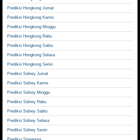
Prediksi Hongkong Jumat
Prediksi Hongkong Kamis
Prediksi Hongkong Minggu
Prediksi Hongkong Rabu
Prediksi Hongkong Sabtu
Prediksi Hongkong Selasa
Prediksi Hongkong Senin
Prediksi Sidney Jumat
Prediksi Sidney Kamis
Prediksi Sidney Minggu
Prediksi Sidney Rabu
Prediksi Sidney Sabtu
Prediksi Sidney Selasa
Prediksi Sidney Senin
Prediksi Singapura