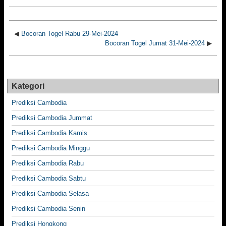
◀
Bocoran Togel Rabu 29-Mei-2024
Bocoran Togel Jumat 31-Mei-2024
▶
Kategori
Prediksi Cambodia
Prediksi Cambodia Jummat
Prediksi Cambodia Kamis
Prediksi Cambodia Minggu
Prediksi Cambodia Rabu
Prediksi Cambodia Sabtu
Prediksi Cambodia Selasa
Prediksi Cambodia Senin
Prediksi Hongkong