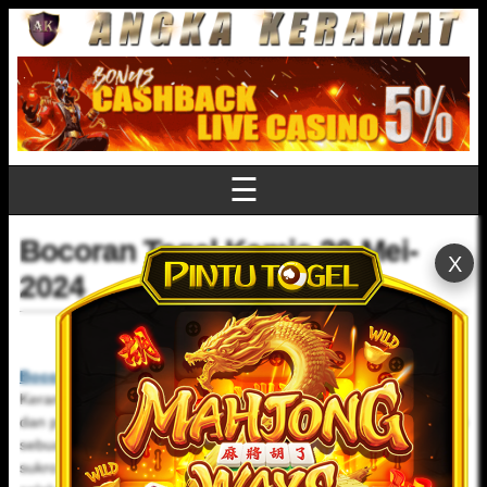
☰
Bocoran Togel Kamis 30-Mei-
X
2024
Posted by
admin
Juni 24, 2024
Bocoran Togel
Kamis 30-Mei-2024
, Kami admin Angka
Keramat akan memberikan prediksi Sidney, prediksi Singapura
dan prediksi Hk. Angka-angka togel yang kami dapat berasal dari
sebuah tempat yang keramat dan juga pemberian dari mbah
sukro. Agar para temen-temen bisa tembus togel bareng kami jp