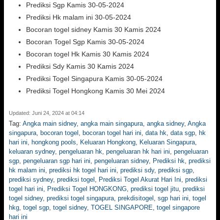
Prediksi Sgp Kamis 30-05-2024
Prediksi Hk malam ini 30-05-2024
Bocoran togel sidney Kamis 30 Kamis 2024
Bocoran Togel Sgp Kamis 30-05-2024
Bocoran togel Hk Kamis 30 Kamis 2024
Prediksi Sdy Kamis 30 Kamis 2024
Prediksi Togel Singapura Kamis 30-05-2024
Prediksi Togel Hongkong Kamis 30 Mei 2024
Updated: Juni 24, 2024 at 04:14
Tag:
Angka main sidney
,
angka main singapura
,
angka sidney
,
Angka
singapura
,
bocoran togel
,
bocoran togel hari ini
,
data hk
,
data sgp
,
hk
hari ini
,
hongkong pools
,
Keluaran Hongkong
,
Keluaran Singapura
,
keluaran sydney
,
pengeluaran hk
,
pengeluaran hk hari ini
,
pengeluaran
sgp
,
pengeluaran sgp hari ini
,
pengeluaran sidney
,
Prediksi hk
,
prediksi
hk malam ini
,
prediksi hk togel hari ini
,
prediksi sdy
,
prediksi sgp
,
prediksi sydney
,
prediksi togel
,
Prediksi Togel Akurat Hari Ini
,
prediksi
togel hari ini
,
Prediksi Togel HONGKONG
,
prediksi togel jitu
,
prediksi
togel sidney
,
prediksi togel singapura
,
prekdisitogel
,
sgp hari ini
,
togel
hkg
,
togel sgp
,
togel sidney
,
TOGEL SINGAPORE
,
togel singapore
hari ini