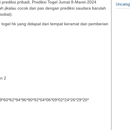
prediksi pribadi, Prediksi Togel Jumat 8-Maret-2024
Uncateg
h jikalau cocok dan pas dengan prediksi saudara barulah
 sobat).
an togel hk yang didapat dari tempat keramat dan pemberian
an 2
4*69*60*62*94*96*90*92*04*06*09*02*24*26*29*20*