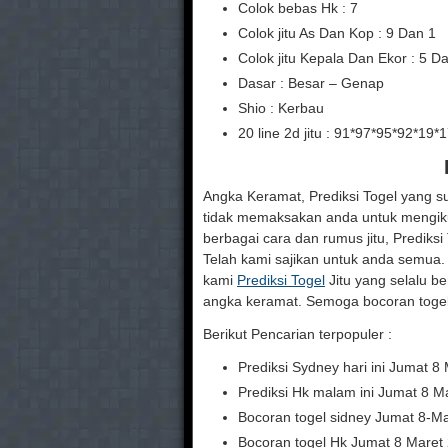
Colok bebas Hk : 7
Colok jitu As Dan Kop : 9 Dan 1
Colok jitu Kepala Dan Ekor : 5 D
Dasar : Besar – Genap
Shio : Kerbau
20 line 2d jitu : 91*97*95*92*1
Angka Keramat, Prediksi Togel yang suda
tidak memaksakan anda untuk mengikut
berbagai cara dan rumus jitu, Prediksi
Telah kami sajikan untuk anda semua.
kami
Prediksi Togel
Jitu yang selalu be
angka keramat. Semoga bocoran togel d
Berikut Pencarian terpopuler :
Prediksi Sydney hari ini Jumat 8
Prediksi Hk malam ini Jumat 8 M
Bocoran togel sidney Jumat 8-M
Bocoran togel Hk Jumat 8 Maret