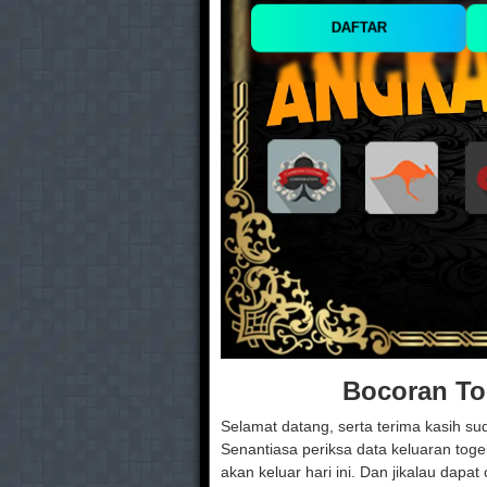
DAFTAR
Bocoran To
Selamat datang, serta terima kasih su
Senantiasa periksa data keluaran tog
akan keluar hari ini. Dan jikalau dap