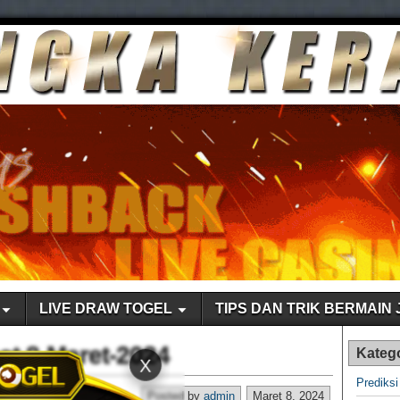
LIVE DRAW TOGEL
TIPS DAN TRIK BERMAIN 
t 8-Maret-2024
Katego
X
Prediks
Posted by
admin
Maret 8, 2024