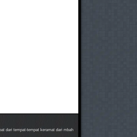
apat dari tempat-tempat keramat dari mbah