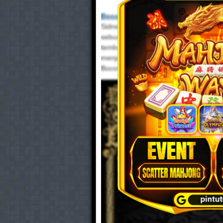
Bocoran Togel
Jumat 29-Maret-202
Sidney, prediksi Singapura dan predik
sebuah tempat yang keramat dan juga
tembus togel bareng kami jp selalu. 
menjadi 4d jitu, bisa di bolak balik ata
Bocoran Togel 29-Maret-2024.