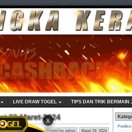
LIVE DRAW TOGEL
TIPS DAN TRIK BERMAIN 
at 29-Maret-2024
Katego
X
Prediks
Posted by
admin
Maret 29, 2024