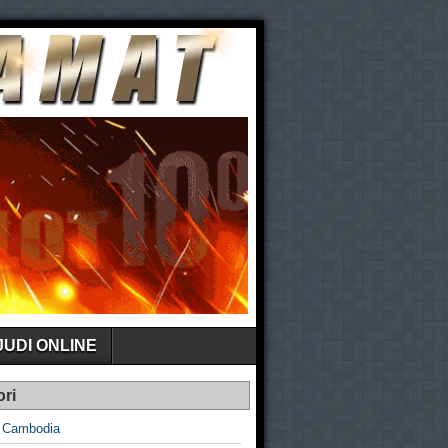
JUDI ONLINE
ri
i Cambodia