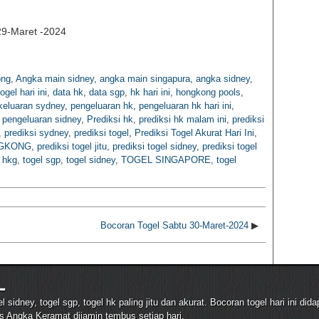
29-Maret -2024
ong
,
Angka main sidney
,
angka main singapura
,
angka sidney
,
ogel hari ini
,
data hk
,
data sgp
,
hk hari ini
,
hongkong pools
,
keluaran sydney
,
pengeluaran hk
,
pengeluaran hk hari ini
,
,
pengeluaran sidney
,
Prediksi hk
,
prediksi hk malam ini
,
prediksi
,
prediksi sydney
,
prediksi togel
,
Prediksi Togel Akurat Hari Ini
,
ONGKONG
,
prediksi togel jitu
,
prediksi togel sidney
,
prediksi togel
l hkg
,
togel sgp
,
togel sidney
,
TOGEL SINGAPORE
,
togel
Bocoran Togel Sabtu 30-Maret-2024
▶
L
idney, togel sgp, togel hk paling jitu dan akurat. Bocoran togel hari ini did
situs Angka Keramat dijamin tembus setiap hari.