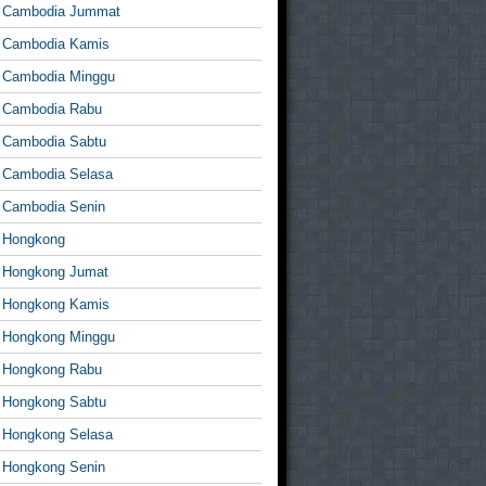
i Cambodia Jummat
i Cambodia Kamis
i Cambodia Minggu
i Cambodia Rabu
i Cambodia Sabtu
i Cambodia Selasa
i Cambodia Senin
i Hongkong
i Hongkong Jumat
i Hongkong Kamis
i Hongkong Minggu
i Hongkong Rabu
i Hongkong Sabtu
i Hongkong Selasa
i Hongkong Senin