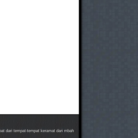
apat dari tempat-tempat keramat dari mbah