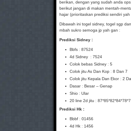
berikan, dengan yang sudah anda opsi 
berikut jangan di makan mentah-menta
hajar (prioritaskan prediksi sendiri yah
Dibawah ini togel sidney, togel sgp d
mbah sukro semoga jp yah gan :
Prediksi Sidney :
Bbfs : 87524
4d Sidney : 7524
Colok bebas Sidney : 5
Colok jitu As Dan Kop : 8 Dan 7
Colok jitu Kepala Dan Ekor : 2 D
Dasar : Besar – Genap
Shio : Ular
20 line 2d jitu : 87*85*82*84*7
Prediksi Hk :
Bbbf : 01456
4d Hk : 1456