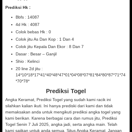
Prediksi Hk :
Bbfs : 14087
4d Hk : 4087
Colok bebas Hk : 0
Colok jitu As Dan Kop : 1 Dan 4
Colok jitu Kepala Dan Ekor : 8 Dan 7
Dasar : Besar – Ganjil
Shio : Kelinci
20 line 2d jitu :
14*10*18*17*41*40*48*47*01*04*08*07*81*84*80*87*71*74
*70*78*
Prediksi Togel
Angka Keramat, Prediksi Togel yang sudah kami racik ini
silahkan kalian ikuti. Ini hanya prediski dari kami dan tidak
memaksakan anda untuk mengikuti prediksi angka togel yang
kami berikan. Karena berbagai cara dan rumus jitu, Prediksi
Togel Senin 7 Juli 2025, angka jadi, serta angka main. Telah
kami sajikan untuk anda semua. Situs Angka Keramat, Jangan