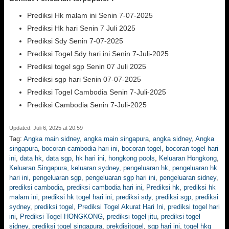
Prediksi Hk malam ini Senin 7-07-2025
Prediksi Hk hari Senin 7 Juli 2025
Prediksi Sdy Senin 7-07-2025
Prediksi Togel Sdy hari ini Senin 7-Juli-2025
Prediksi togel sgp Senin 07 Juli 2025
Prediksi sgp hari Senin 07-07-2025
Prediksi Togel Cambodia Senin 7-Juli-2025
Prediksi Cambodia Senin 7-Juli-2025
Updated: Juli 6, 2025 at 20:59
Tag:
Angka main sidney
,
angka main singapura
,
angka sidney
,
Angka
singapura
,
bocoran cambodia hari ini
,
bocoran togel
,
bocoran togel hari
ini
,
data hk
,
data sgp
,
hk hari ini
,
hongkong pools
,
Keluaran Hongkong
,
Keluaran Singapura
,
keluaran sydney
,
pengeluaran hk
,
pengeluaran hk
hari ini
,
pengeluaran sgp
,
pengeluaran sgp hari ini
,
pengeluaran sidney
,
prediksi cambodia
,
prediksi cambodia hari ini
,
Prediksi hk
,
prediksi hk
malam ini
,
prediksi hk togel hari ini
,
prediksi sdy
,
prediksi sgp
,
prediksi
sydney
,
prediksi togel
,
Prediksi Togel Akurat Hari Ini
,
prediksi togel hari
ini
,
Prediksi Togel HONGKONG
,
prediksi togel jitu
,
prediksi togel
sidney
,
prediksi togel singapura
,
prekdisitogel
,
sgp hari ini
,
togel hkg