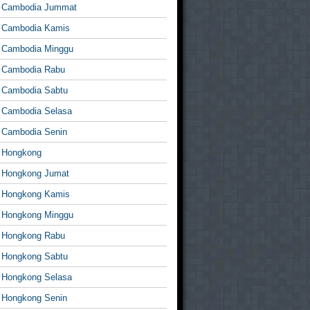
i Cambodia Jummat
i Cambodia Kamis
i Cambodia Minggu
i Cambodia Rabu
i Cambodia Sabtu
i Cambodia Selasa
i Cambodia Senin
i Hongkong
i Hongkong Jumat
i Hongkong Kamis
i Hongkong Minggu
i Hongkong Rabu
i Hongkong Sabtu
i Hongkong Selasa
i Hongkong Senin