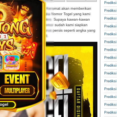
Prediks
ri-2026
, Kami admin Angka Keramat akan memberikan
Prediks
iksi Sgp dan prediksi Hk. Angka Nomor Togel yang kami
Prediks
 juga diberikan oleh mbah sukro. Supaya kawan-kawan
ri ini. Di bawah ini nomor-nomor sudah kami siapkan
Prediks
 balik atau langsung di beli lurus persis seperti angka yang
Prediks
Togel Senin 23-Februari-2026.
Prediks
Prediks
Prediks
Prediks
Prediks
Prediks
Prediks
Prediks
Prediks
Prediks