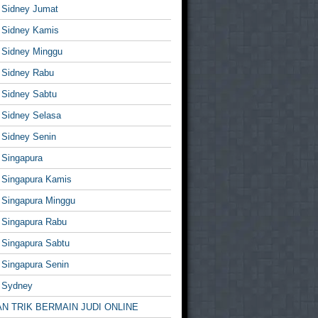
i Sidney Jumat
i Sidney Kamis
i Sidney Minggu
i Sidney Rabu
i Sidney Sabtu
i Sidney Selasa
 Sidney Senin
 Singapura
i Singapura Kamis
i Singapura Minggu
i Singapura Rabu
 Singapura Sabtu
 Singapura Senin
i Sydney
AN TRIK BERMAIN JUDI ONLINE