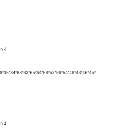
an 4
8*36*35*34*68*63*65*64*58*53*56*54*48*43*46*45*
an 1