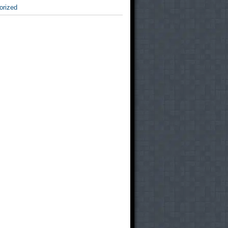
orized