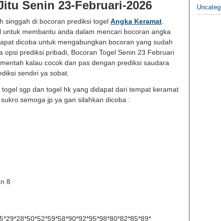
itu Senin 23-Februari-2026
Uncateg
 singgah di bocoran prediksi togel
Angka Keramat
.
gel untuk membantu anda dalam mencari bocoran angka
au dapat dicoba untuk mengabungkan bocoran yang sudah
opsi prediksi pribadi, Bocoran Togel Senin 23 Februari
-mentah kalau cocok dan pas dengan prediksi saudara
diksi sendiri ya sobat.
, togel sgp dan togel hk yang didapat dari tempat keramat
ukro semoga jp ya gan silahkan dicoba :
an 8
0*25*29*28*50*52*59*58*90*92*95*98*80*82*85*89*