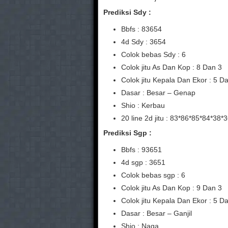
Prediksi Sdy :
Bbfs : 83654
4d Sdy : 3654
Colok bebas Sdy : 6
Colok jitu As Dan Kop : 8 Dan 3
Colok jitu Kepala Dan Ekor : 5 D
Dasar : Besar – Genap
Shio : Kerbau
20 line 2d jitu : 83*86*85*84*3
Prediksi Sgp :
Bbfs : 93651
4d sgp : 3651
Colok bebas sgp : 6
Colok jitu As Dan Kop : 9 Dan 3
Colok jitu Kepala Dan Ekor : 5 D
Dasar : Besar – Ganjil
Shio : Naga