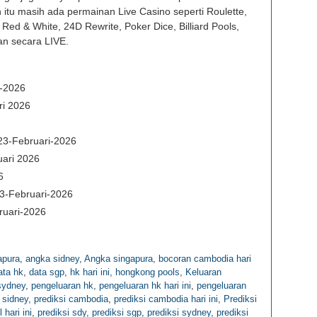
n itu masih ada permainan Live Casino seperti Roulette,
 Red & White, 24D Rewrite, Poker Dice, Billiard Pools,
n secara LIVE.
2-2026
ri 2026
 23-Februari-2026
uari 2026
6
23-Februari-2026
ruari-2026
apura
,
angka sidney
,
Angka singapura
,
bocoran cambodia hari
ata hk
,
data sgp
,
hk hari ini
,
hongkong pools
,
Keluaran
sydney
,
pengeluaran hk
,
pengeluaran hk hari ini
,
pengeluaran
 sidney
,
prediksi cambodia
,
prediksi cambodia hari ini
,
Prediksi
 hari ini
,
prediksi sdy
,
prediksi sgp
,
prediksi sydney
,
prediksi