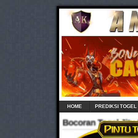
HOME
PREDIKSI TOGEL
Bocoran Togel Jitu