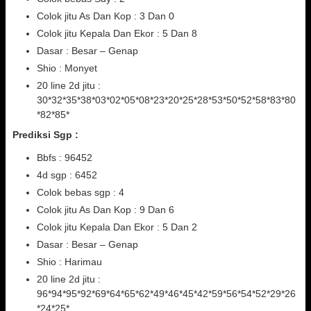
Colok jitu As Dan Kop : 3 Dan 0
Colok jitu Kepala Dan Ekor : 5 Dan 8
Dasar : Besar – Genap
Shio : Monyet
20 line 2d jitu :
30*32*35*38*03*02*05*08*23*20*25*28*53*50*52*58*83*80
*82*85*
Prediksi Sgp :
Bbfs : 96452
4d sgp : 6452
Colok bebas sgp : 4
Colok jitu As Dan Kop : 9 Dan 6
Colok jitu Kepala Dan Ekor : 5 Dan 2
Dasar : Besar – Genap
Shio : Harimau
20 line 2d jitu :
96*94*95*92*69*64*65*62*49*46*45*42*59*56*54*52*29*26
*24*25*