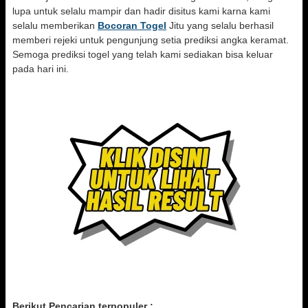
lupa untuk selalu mampir dan hadir disitus kami karna kami
selalu memberikan
Bocoran Togel
Jitu yang selalu berhasil
memberi rejeki untuk pengunjung setia prediksi angka keramat.
Semoga prediksi togel yang telah kami sediakan bisa keluar
pada hari ini.
Berikut Pencarian terpopuler :