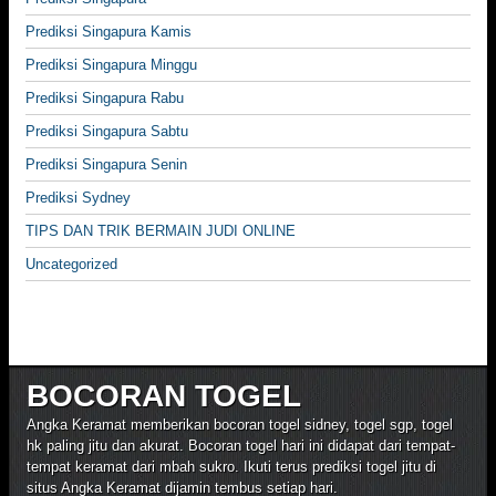
Prediksi Singapura Kamis
Prediksi Singapura Minggu
Prediksi Singapura Rabu
Prediksi Singapura Sabtu
Prediksi Singapura Senin
Prediksi Sydney
TIPS DAN TRIK BERMAIN JUDI ONLINE
Uncategorized
BOCORAN TOGEL
Angka Keramat memberikan bocoran togel sidney, togel sgp, togel
hk paling jitu dan akurat. Bocoran togel hari ini didapat dari tempat-
tempat keramat dari mbah sukro. Ikuti terus prediksi togel jitu di
situs Angka Keramat dijamin tembus setiap hari.