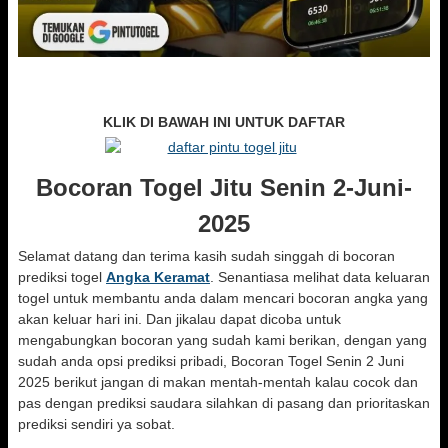
KLIK DI BAWAH INI UNTUK DAFTAR
Bocoran Togel Jitu Senin 2-Juni-
2025
Selamat datang dan terima kasih sudah singgah di bocoran
prediksi togel
Angka Keramat
. Senantiasa melihat data keluaran
togel untuk membantu anda dalam mencari bocoran angka yang
akan keluar hari ini. Dan jikalau dapat dicoba untuk
mengabungkan bocoran yang sudah kami berikan, dengan yang
sudah anda opsi prediksi pribadi, Bocoran Togel Senin 2 Juni
2025 berikut jangan di makan mentah-mentah kalau cocok dan
pas dengan prediksi saudara silahkan di pasang dan prioritaskan
prediksi sendiri ya sobat.