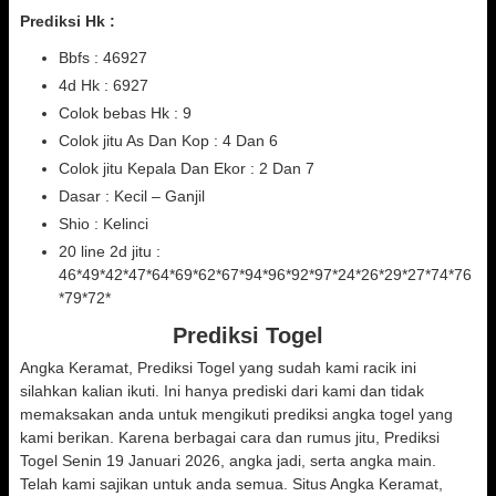
Prediksi Hk :
Bbfs : 46927
4d Hk : 6927
Colok bebas Hk : 9
Colok jitu As Dan Kop : 4 Dan 6
Colok jitu Kepala Dan Ekor : 2 Dan 7
Dasar : Kecil – Ganjil
Shio : Kelinci
20 line 2d jitu :
46*49*42*47*64*69*62*67*94*96*92*97*24*26*29*27*74*76
*79*72*
Prediksi Togel
Angka Keramat, Prediksi Togel yang sudah kami racik ini
silahkan kalian ikuti. Ini hanya prediski dari kami dan tidak
memaksakan anda untuk mengikuti prediksi angka togel yang
kami berikan. Karena berbagai cara dan rumus jitu, Prediksi
Togel Senin 19 Januari 2026, angka jadi, serta angka main.
Telah kami sajikan untuk anda semua. Situs Angka Keramat,