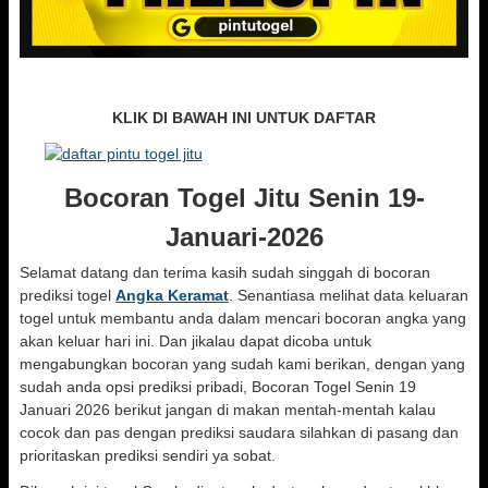
KLIK DI BAWAH INI UNTUK DAFTAR
Bocoran Togel Jitu Senin 19-
Januari-2026
Selamat datang dan terima kasih sudah singgah di bocoran
prediksi togel
Angka Keramat
. Senantiasa melihat data keluaran
togel untuk membantu anda dalam mencari bocoran angka yang
akan keluar hari ini. Dan jikalau dapat dicoba untuk
mengabungkan bocoran yang sudah kami berikan, dengan yang
sudah anda opsi prediksi pribadi, Bocoran Togel Senin 19
Januari 2026 berikut jangan di makan mentah-mentah kalau
cocok dan pas dengan prediksi saudara silahkan di pasang dan
prioritaskan prediksi sendiri ya sobat.