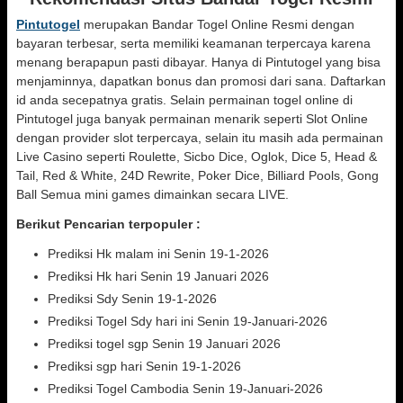
Pintutogel
merupakan Bandar Togel Online Resmi dengan
bayaran terbesar, serta memiliki keamanan terpercaya karena
menang berapapun pasti dibayar. Hanya di Pintutogel yang bisa
menjaminnya, dapatkan bonus dan promosi dari sana. Daftarkan
id anda secepatnya gratis. Selain permainan togel online di
Pintutogel juga banyak permainan menarik seperti Slot Online
dengan provider slot terpercaya, selain itu masih ada permainan
Live Casino seperti Roulette, Sicbo Dice, Oglok, Dice 5, Head &
Tail, Red & White, 24D Rewrite, Poker Dice, Billiard Pools, Gong
Ball Semua mini games dimainkan secara LIVE.
Berikut Pencarian terpopuler :
Prediksi Hk malam ini Senin 19-1-2026
Prediksi Hk hari Senin 19 Januari 2026
Prediksi Sdy Senin 19-1-2026
Prediksi Togel Sdy hari ini Senin 19-Januari-2026
Prediksi togel sgp Senin 19 Januari 2026
Prediksi sgp hari Senin 19-1-2026
Prediksi Togel Cambodia Senin 19-Januari-2026