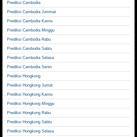
Prediksi Cambodia
Prediksi Cambodia Jummat
Prediksi Cambodia Kamis
Prediksi Cambodia Minggu
Prediksi Cambodia Rabu
Prediksi Cambodia Sabtu
Prediksi Cambodia Selasa
Prediksi Cambodia Senin
Prediksi Hongkong
Prediksi Hongkong Jumat
Prediksi Hongkong Kamis
Prediksi Hongkong Minggu
Prediksi Hongkong Rabu
Prediksi Hongkong Sabtu
Prediksi Hongkong Selasa