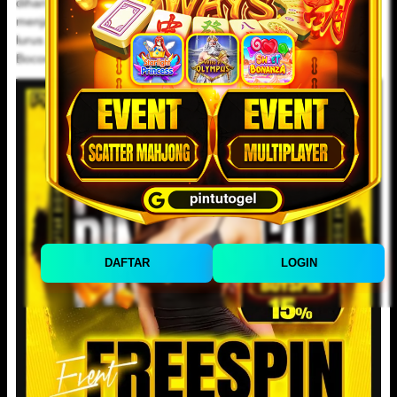
dihari ini. Di bawah ini nomor-nomor sudah kami siapkan
menjadi 4 angka jitu, bisa kalian bolak balik atau langsung di beli
lurus persis seperti angka yang sudah kami berikan. Berikut
Bocoran Togel Senin 19-Januari-2026.
DAFTAR
LOGIN