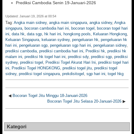
Prediksi Cambodia Senin 19-Januari-2026
Updated: Januari 19, 2026 at 00:54
Tag:
Angka main sidney
,
angka main singapura
,
angka sidney
,
Angka
singapura
,
bocoran cambodia hari ini
,
bocoran togel
,
bocoran togel hari
ini
,
data hk
,
data sgp
,
hk hari ini
,
hongkong pools
,
Keluaran Hongkong
,
Keluaran Singapura
,
keluaran sydney
,
pengeluaran hk
,
pengeluaran hk
hari ini
,
pengeluaran sgp
,
pengeluaran sgp hari ini
,
pengeluaran sidney
,
prediksi cambodia
,
prediksi cambodia hari ini
,
Prediksi hk
,
prediksi hk
malam ini
,
prediksi hk togel hari ini
,
prediksi sdy
,
prediksi sgp
,
prediksi
sydney
,
prediksi togel
,
Prediksi Togel Akurat Hari Ini
,
prediksi togel hari
ini
,
Prediksi Togel HONGKONG
,
prediksi togel jitu
,
prediksi togel
sidney
,
prediksi togel singapura
,
prekdisitogel
,
sgp hari ini
,
togel hkg
◀
Bocoran Togel Jitu Minggu 18-Januari-2026
Bocoran Togel Jitu Selasa 20-Januari-2026
▶
Kategori