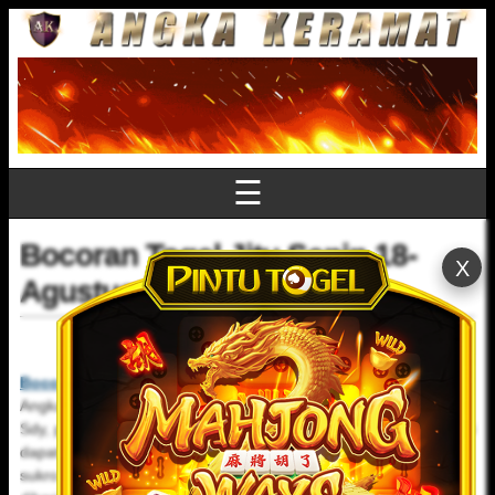
☰
Bocoran Togel Jitu Senin 18-
X
Agustus-2025
Posted by
admin
Agustus 18, 2025
Bocoran Togel
Jitu Senin 18
-Agustus-2025
, Kami admin
Angka Keramat akan memberikan prediksi Cambodia, prediksi
Sdy, prediksi Sgp dan prediksi Hk. Angka Nomor Togel yang kami
dapat dari sebuah tempat Angker dan juga diberikan oleh mbah
sukro. Supaya kawan-kawan semua bisa jp togel barsama kami