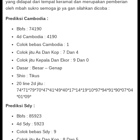
yang didapat dari tempat keramat dan merupakan pemberian
oleh mbah sukro semoga jp ya gan silahkan dicoba :
Prediksi Cambodia :
Bbfs : 74190
4d Cambodia : 4190
Colok bebas Cambodia : 1
Colok jitu As Dan Kop : 7 Dan 4
Colok jitu Kepala Dan Ekor : 9 Dan 0
Dasar : Besar – Genap
Shio : Tikus
20 line 2d jitu :
74*71*79*70*47*41*49*40*17*14*19*10*97*94*91*90*07*04
*01*09*
Prediksi Sdy :
Bbfs : 85923
4d Sdy : 5923
Colok bebas Sdy : 9
Colok jitu As Dan Kop : 8 Dan 5