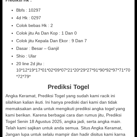
Bbfs : 10297
4d Hk : 0297
Colok bebas Hk : 2
Colok jitu As Dan Kop : 1 Dan 0
Colok jitu Kepala Dan Ekor : 9 Dan 7
Dasar : Besar – Ganjil
Shio : Ular
20 line 2d jitu :
10*12*19*17*01*02*09*07*21*20*29*27*91*90*92*97*71*70
*72*79*
Prediksi Togel
Angka Keramat, Prediksi Togel yang sudah kami racik ini
silahkan kalian ikuti. Ini hanya prediski dari kami dan tidak
memaksakan anda untuk mengikuti prediksi angka togel yang
kami berikan. Karena berbagai cara dan rumus jitu, Prediksi
Togel Senin 18 Agustus 2025, angka jadi, serta angka main.
Telah kami sajikan untuk anda semua. Situs Angka Keramat,
Jangan lupa untuk selalu mampir dan hadir disitus kami karna