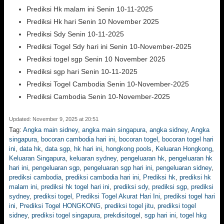
Prediksi Hk malam ini Senin 10-11-2025
Prediksi Hk hari Senin 10 November 2025
Prediksi Sdy Senin 10-11-2025
Prediksi Togel Sdy hari ini Senin 10-November-2025
Prediksi togel sgp Senin 10 November 2025
Prediksi sgp hari Senin 10-11-2025
Prediksi Togel Cambodia Senin 10-November-2025
Prediksi Cambodia Senin 10-November-2025
Updated: November 9, 2025 at 20:51
Tag:
Angka main sidney
,
angka main singapura
,
angka sidney
,
Angka
singapura
,
bocoran cambodia hari ini
,
bocoran togel
,
bocoran togel hari
ini
,
data hk
,
data sgp
,
hk hari ini
,
hongkong pools
,
Keluaran Hongkong
,
Keluaran Singapura
,
keluaran sydney
,
pengeluaran hk
,
pengeluaran hk
hari ini
,
pengeluaran sgp
,
pengeluaran sgp hari ini
,
pengeluaran sidney
,
prediksi cambodia
,
prediksi cambodia hari ini
,
Prediksi hk
,
prediksi hk
malam ini
,
prediksi hk togel hari ini
,
prediksi sdy
,
prediksi sgp
,
prediksi
sydney
,
prediksi togel
,
Prediksi Togel Akurat Hari Ini
,
prediksi togel hari
ini
,
Prediksi Togel HONGKONG
,
prediksi togel jitu
,
prediksi togel
sidney
,
prediksi togel singapura
,
prekdisitogel
,
sgp hari ini
,
togel hkg