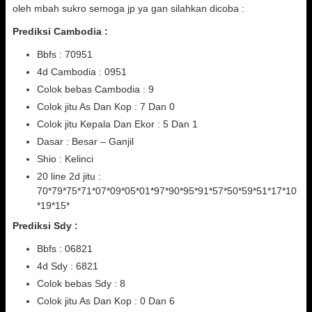
oleh mbah sukro semoga jp ya gan silahkan dicoba :
Prediksi Cambodia :
Bbfs : 70951
4d Cambodia : 0951
Colok bebas Cambodia : 9
Colok jitu As Dan Kop : 7 Dan 0
Colok jitu Kepala Dan Ekor : 5 Dan 1
Dasar : Besar – Ganjil
Shio : Kelinci
20 line 2d jitu :
70*79*75*71*07*09*05*01*97*90*95*91*57*50*59*51*17*10
*19*15*
Prediksi Sdy :
Bbfs : 06821
4d Sdy : 6821
Colok bebas Sdy : 8
Colok jitu As Dan Kop : 0 Dan 6