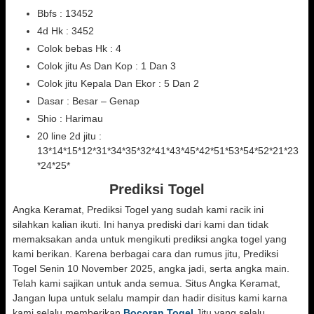
Bbfs : 13452
4d Hk : 3452
Colok bebas Hk : 4
Colok jitu As Dan Kop : 1 Dan 3
Colok jitu Kepala Dan Ekor : 5 Dan 2
Dasar : Besar – Genap
Shio : Harimau
20 line 2d jitu :
13*14*15*12*31*34*35*32*41*43*45*42*51*53*54*52*21*23
*24*25*
Prediksi Togel
Angka Keramat, Prediksi Togel yang sudah kami racik ini
silahkan kalian ikuti. Ini hanya prediski dari kami dan tidak
memaksakan anda untuk mengikuti prediksi angka togel yang
kami berikan. Karena berbagai cara dan rumus jitu, Prediksi
Togel Senin 10 November 2025, angka jadi, serta angka main.
Telah kami sajikan untuk anda semua. Situs Angka Keramat,
Jangan lupa untuk selalu mampir dan hadir disitus kami karna
kami selalu memberikan
Bocoran Togel
Jitu yang selalu