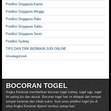
Prediksi Singapura Kamis
Prediksi Singapura Minggu
Prediksi Singapura Rabu
Prediksi Singapura Sabtu
Prediksi Singapura Senin
Prediksi Sydney
TIPS DAN TRIK BERMAIN JUDI ONLINE
Uncategorized
BOCORAN TOGEL
Angka Keramat memberikan bocoran togel sidney, togel sgp, togel
hk paling jitu dan akurat. Bocoran togel hari ini didapat dari tempat-
tempat keramat dari mbah sukro. Ikuti terus prediksi togel jitu di
situs Angka Keramat dijamin tembus setiap hari.