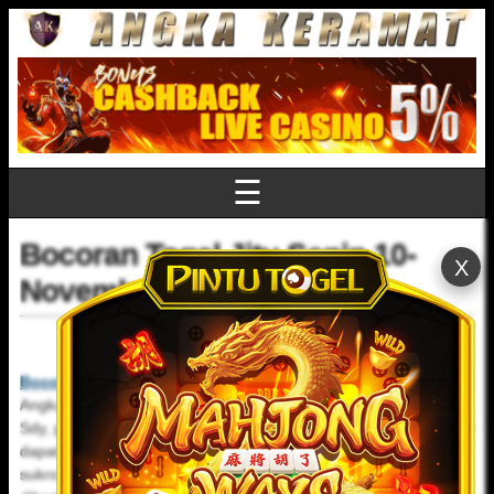
☰
Bocoran Togel Jitu Senin 10-
X
November-2025
Posted by
admin
November 10, 2025
Bocoran Togel
Jitu Senin 10-November-2025
, Kami admin
Angka Keramat akan memberikan prediksi Cambodia, prediksi
Sdy, prediksi Sgp dan prediksi Hk. Angka Nomor Togel yang kami
dapat dari sebuah tempat Angker dan juga diberikan oleh mbah
sukro. Supaya kawan-kawan semua bisa jp togel barsama kami