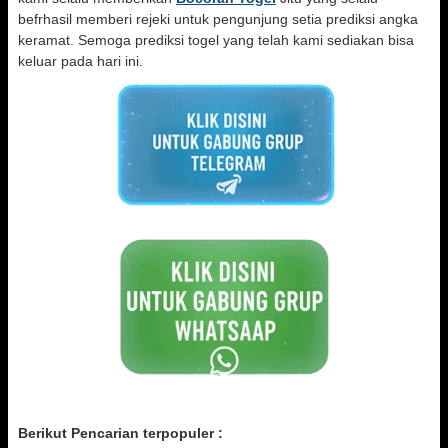
befrhasil memberi rejeki untuk pengunjung setia prediksi angka
keramat. Semoga prediksi togel yang telah kami sediakan bisa
keluar pada hari ini.
Berikut Pencarian terpopuler :