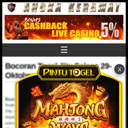
☰
Bocoran Togel Jitu Selasa 29-
X
Oktober-2024
Posted by
admin
Oktober 29, 2024
Bocoran Togel
Jitu Selasa 29-Oktober-2024
, Kami admin
Angka Keramat akan memberikan prediksi Cambodia, prediksi
Sdy, prediksi Sgp dan prediksi Hk. Angka Nomor Togel yang kami
dapat dari sebuah tempat Angker dan juga diberikan oleh mbah
sukro. Supaya kawan-kawan semua bisa jp togel barsama kami