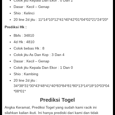
Colok jitu Kepala Dan Ekor : 0 Dan 2
Dasar : Kecil – Genap
Shio : Kelinci
20 line 2d jitu : 11*14*10*12*41*40*42*01*04*02*21*24*20*
Prediksi Hk :
Bbfs : 34810
4d Hk : 4810
Colok bebas Hk : 8
Colok jitu As Dan Kop : 3 Dan 4
Dasar : Kecil – Genap
Colok jitu Kepala Dan Ekor : 1 Dan 0
Shio : Kambing
20 line 2d jitu :
34*38*31*30*43*48*41*40*83*84*81*80*13*14*18*10*03*04
*08*01*
Prediksi Togel
Angka Keramat, Prediksi Togel yang sudah kami racik ini
silahkan kalian ikuti. Ini hanya prediski dari kami dan tidak