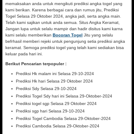
memaksakan anda untuk mengikuti prediksi angka togel yang
kami berikan. Karena berbagai cara dan rumus jitu, Prediksi
Togel Selasa 29 Oktober 2024, angka jadi, serta angka main.
Telah kami sajikan untuk anda semua. Situs Angka Keramat,
Jangan lupa untuk selalu mampir dan hadir disitus kami karna
kami selalu memberikan
Bocoran Togel
Jitu yang selalu
befrhasil memberi rejeki untuk pengunjung setia prediksi angka
keramat. Semoga prediksi togel yang telah kami sediakan bisa
keluar pada hari ini.
Berikut Pencarian terpopuler :
Prediksi Hk malam ini Selasa 29-10-2024
Prediksi Hk hari Selasa 29 Oktober 2024
Prediksi Sdy Selasa 29-10-2024
Prediksi Togel Sdy hari ini Selasa 29-Oktober-2024
Prediksi togel sgp Selasa 29 Oktober 2024
Prediksi sgp hari Selasa 29-10-2024
Prediksi Togel Cambodia Selasa 29-Oktober-2024
Prediksi Cambodia Selasa 29-Oktober-2024