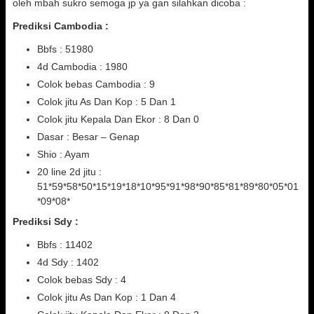
oleh mbah sukro semoga jp ya gan silahkan dicoba :
Prediksi Cambodia :
Bbfs : 51980
4d Cambodia : 1980
Colok bebas Cambodia : 9
Colok jitu As Dan Kop : 5 Dan 1
Colok jitu Kepala Dan Ekor : 8 Dan 0
Dasar : Besar – Genap
Shio : Ayam
20 line 2d jitu :
51*59*58*50*15*19*18*10*95*91*98*90*85*81*89*80*05*01
*09*08*
Prediksi Sdy :
Bbfs : 11402
4d Sdy : 1402
Colok bebas Sdy : 4
Colok jitu As Dan Kop : 1 Dan 4