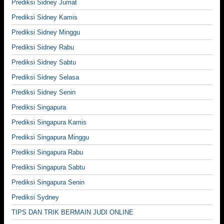
Prediksi Sidney Jumat
Prediksi Sidney Kamis
Prediksi Sidney Minggu
Prediksi Sidney Rabu
Prediksi Sidney Sabtu
Prediksi Sidney Selasa
Prediksi Sidney Senin
Prediksi Singapura
Prediksi Singapura Kamis
Prediksi Singapura Minggu
Prediksi Singapura Rabu
Prediksi Singapura Sabtu
Prediksi Singapura Senin
Prediksi Sydney
TIPS DAN TRIK BERMAIN JUDI ONLINE