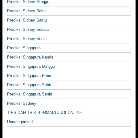
Prediksi Sidney Minggu
Prediksi Sidney Rabu
Prediksi Sidney Sabtu
Prediksi Sidney Selasa
Prediksi Sidney Senin
Prediksi Singapura
Prediksi Singapura Kamis
Prediksi Singapura Minggu
Prediksi Singapura Rabu
Prediksi Singapura Sabtu
Prediksi Singapura Senin
Prediksi Sydney
TIPS DAN TRIK BERMAIN JUDI ONLINE
Uncategorized