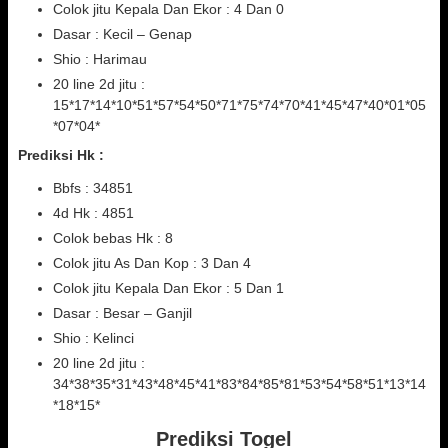
Colok jitu Kepala Dan Ekor : 4 Dan 0
Dasar : Kecil – Genap
Shio : Harimau
20 line 2d jitu :
15*17*14*10*51*57*54*50*71*75*74*70*41*45*47*40*01*05
*07*04*
Prediksi Hk :
Bbfs : 34851
4d Hk : 4851
Colok bebas Hk : 8
Colok jitu As Dan Kop : 3 Dan 4
Colok jitu Kepala Dan Ekor : 5 Dan 1
Dasar : Besar – Ganjil
Shio : Kelinci
20 line 2d jitu :
34*38*35*31*43*48*45*41*83*84*85*81*53*54*58*51*13*14
*18*15*
Prediksi Togel