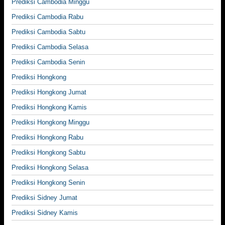
Prediksi Cambodia Minggu
Prediksi Cambodia Rabu
Prediksi Cambodia Sabtu
Prediksi Cambodia Selasa
Prediksi Cambodia Senin
Prediksi Hongkong
Prediksi Hongkong Jumat
Prediksi Hongkong Kamis
Prediksi Hongkong Minggu
Prediksi Hongkong Rabu
Prediksi Hongkong Sabtu
Prediksi Hongkong Selasa
Prediksi Hongkong Senin
Prediksi Sidney Jumat
Prediksi Sidney Kamis