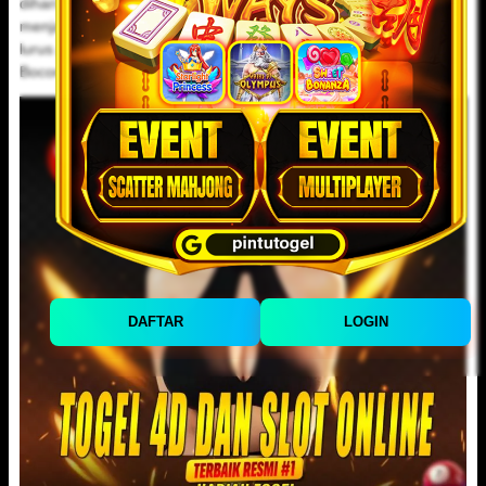
dihari ini. Di bawah ini nomor-nomor sudah kami siapkan
menjadi 4 angka jitu, bisa kalian bolak balik atau langsung di beli
lurus persis seperti angka yang sudah kami berikan. Berikut
Bocoran Togel Selasa 25-November-2025.
DAFTAR
LOGIN