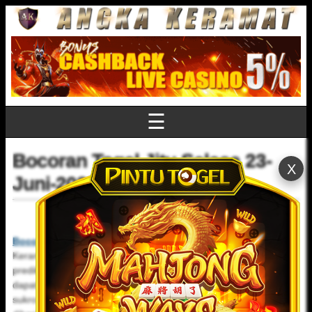
☰
Bocoran Togel Jitu Selasa 23-
X
Juni-2026
Posted by
admin
Juni 23, 2026
Bocoran Togel
Jitu Selasa 23-Juni-2026
, Kami admin Angka
Keramat akan memberikan prediksi Cambodia, prediksi Sdy,
prediksi Sgp dan prediksi Hk. Angka Nomor Togel yang kami
dapat dari sebuah tempat Angker dan juga diberikan oleh mbah
sukro. Supaya kawan-kawan semua bisa jp togel barsama kami