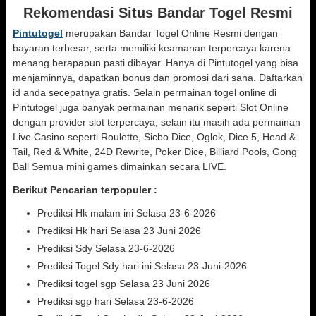
Rekomendasi Situs Bandar Togel Resmi
Pintutogel
merupakan Bandar Togel Online Resmi dengan
bayaran terbesar, serta memiliki keamanan terpercaya karena
menang berapapun pasti dibayar. Hanya di Pintutogel yang bisa
menjaminnya, dapatkan bonus dan promosi dari sana. Daftarkan
id anda secepatnya gratis. Selain permainan togel online di
Pintutogel juga banyak permainan menarik seperti Slot Online
dengan provider slot terpercaya, selain itu masih ada permainan
Live Casino seperti Roulette, Sicbo Dice, Oglok, Dice 5, Head &
Tail, Red & White, 24D Rewrite, Poker Dice, Billiard Pools, Gong
Ball Semua mini games dimainkan secara LIVE.
Berikut Pencarian terpopuler :
Prediksi Hk malam ini Selasa 23-6-2026
Prediksi Hk hari Selasa 23 Juni 2026
Prediksi Sdy Selasa 23-6-2026
Prediksi Togel Sdy hari ini Selasa 23-Juni-2026
Prediksi togel sgp Selasa 23 Juni 2026
Prediksi sgp hari Selasa 23-6-2026