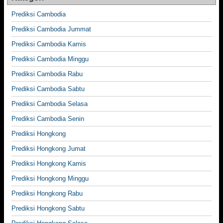
Prediksi Cambodia
Prediksi Cambodia Jummat
Prediksi Cambodia Kamis
Prediksi Cambodia Minggu
Prediksi Cambodia Rabu
Prediksi Cambodia Sabtu
Prediksi Cambodia Selasa
Prediksi Cambodia Senin
Prediksi Hongkong
Prediksi Hongkong Jumat
Prediksi Hongkong Kamis
Prediksi Hongkong Minggu
Prediksi Hongkong Rabu
Prediksi Hongkong Sabtu