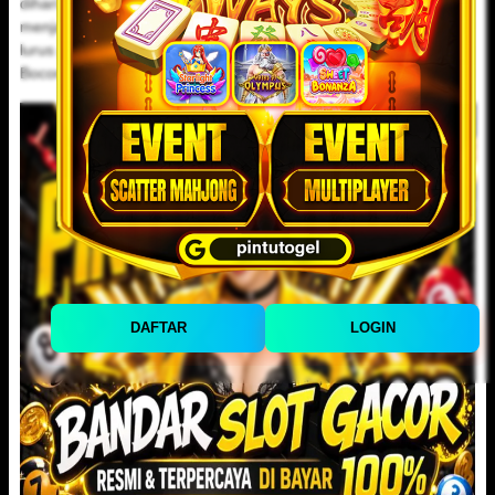
dihari ini. Di bawah ini nomor-nomor sudah kami siapkan
menjadi 4 angka jitu, bisa kalian bolak balik atau langsung di beli
lurus persis seperti angka yang sudah kami berikan. Berikut
Bocoran Togel Selasa 23-Mei-2026.
DAFTAR
LOGIN