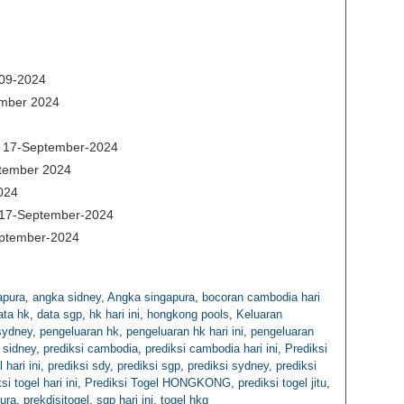
-09-2024
ember 2024
sa 17-September-2024
ptember 2024
2024
 17-September-2024
eptember-2024
apura
,
angka sidney
,
Angka singapura
,
bocoran cambodia hari
ata hk
,
data sgp
,
hk hari ini
,
hongkong pools
,
Keluaran
sydney
,
pengeluaran hk
,
pengeluaran hk hari ini
,
pengeluaran
 sidney
,
prediksi cambodia
,
prediksi cambodia hari ini
,
Prediksi
 hari ini
,
prediksi sdy
,
prediksi sgp
,
prediksi sydney
,
prediksi
si togel hari ini
,
Prediksi Togel HONGKONG
,
prediksi togel jitu
,
pura
,
prekdisitogel
,
sgp hari ini
,
togel hkg