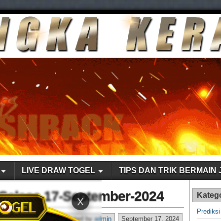
LIVE DRAW TOGEL
TIPS DAN TRIK BERMAIN 
 Selasa 17-September-2024
Katego
X
Prediks
Posted by
admin
September 17, 2024