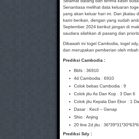
Selamat datang dan terima kasih sudah
Senantiasa melihat data keluaran to
yang akan keluar hari ini. Dan jikal
kami berikan, dengan yang sudah anda 
September 2024 berikut jangan di ma
saudara silahkan di pasang dan priorit
Dibawah ini togel Cambodia, togel sdy
dan merupakan pemberian oleh mbah s
Prediksi Cambodia :
Bbfs : 36910
4d Cambodia : 6910
Colok bebas Cambodia : 9
Colok jitu As Dan Kop : 3 Dan 6
Colok jitu Kepala Dan Ekor : 1 D
Dasar : Kecil – Genap
Shio : Anjing
20 line 2d jitu : 36*39*31*30*6
Prediksi Sdy :