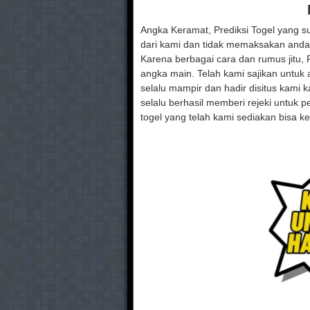
Angka Keramat, Prediksi Togel yang suda
dari kami dan tidak memaksakan anda 
Karena berbagai cara dan rumus jitu, 
angka main. Telah kami sajikan untuk
selalu mampir dan hadir disitus kami
selalu berhasil memberi rejeki untuk 
togel yang telah kami sediakan bisa kel