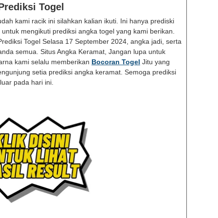
Prediksi Togel
h kami racik ini silahkan kalian ikuti. Ini hanya prediski
untuk mengikuti prediksi angka togel yang kami berikan.
Prediksi Togel Selasa 17 September 2024, angka jadi, serta
 anda semua. Situs Angka Keramat, Jangan lupa untuk
 karna kami selalu memberikan
Bocoran Togel
Jitu yang
pengunjung setia prediksi angka keramat. Semoga prediksi
uar pada hari ini.