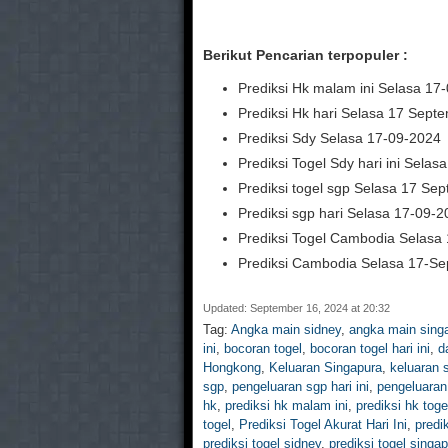
Berikut Pencarian terpopuler :
Prediksi Hk malam ini Selasa 17
Prediksi Hk hari Selasa 17 Sept
Prediksi Sdy Selasa 17-09-2024
Prediksi Togel Sdy hari ini Sela
Prediksi togel sgp Selasa 17 Se
Prediksi sgp hari Selasa 17-09-
Prediksi Togel Cambodia Selasa
Prediksi Cambodia Selasa 17-S
Updated: September 16, 2024 at 20:32
Tag:
Angka main sidney
,
angka main sing
ini
,
bocoran togel
,
bocoran togel hari ini
,
d
Hongkong
,
Keluaran Singapura
,
keluaran 
sgp
,
pengeluaran sgp hari ini
,
pengeluaran
hk
,
prediksi hk malam ini
,
prediksi hk togel
togel
,
Prediksi Togel Akurat Hari Ini
,
predik
prediksi togel sidney
,
prediksi togel singa