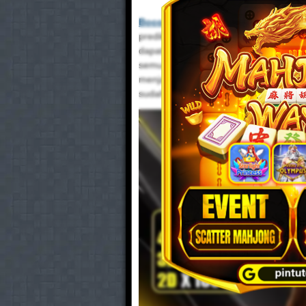
Bocoran Togel
Jitu Selasa 17-Sept
prediksi Cambodia, prediksi Sdy, pred
dapat dari sebuah tempat Angker dan
semua bisa jp togel barsama kami diha
menjadi 4 angka jitu, bisa kalian bolak
sudah kami berikan. Berikut Bocoran 