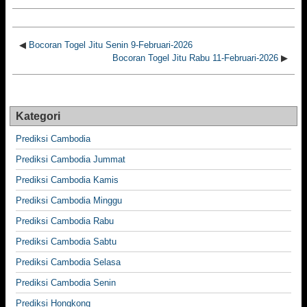
◀
Bocoran Togel Jitu Senin 9-Februari-2026
Bocoran Togel Jitu Rabu 11-Februari-2026
▶
Kategori
Prediksi Cambodia
Prediksi Cambodia Jummat
Prediksi Cambodia Kamis
Prediksi Cambodia Minggu
Prediksi Cambodia Rabu
Prediksi Cambodia Sabtu
Prediksi Cambodia Selasa
Prediksi Cambodia Senin
Prediksi Hongkong