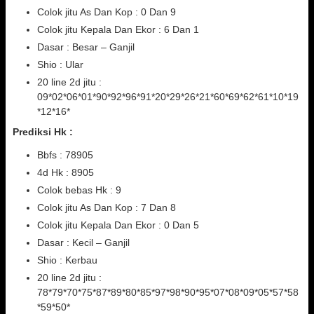
Colok jitu As Dan Kop : 0 Dan 9
Colok jitu Kepala Dan Ekor : 6 Dan 1
Dasar : Besar – Ganjil
Shio : Ular
20 line 2d jitu :
09*02*06*01*90*92*96*91*20*29*26*21*60*69*62*61*10*19
*12*16*
Prediksi Hk :
Bbfs : 78905
4d Hk : 8905
Colok bebas Hk : 9
Colok jitu As Dan Kop : 7 Dan 8
Colok jitu Kepala Dan Ekor : 0 Dan 5
Dasar : Kecil – Ganjil
Shio : Kerbau
20 line 2d jitu :
78*79*70*75*87*89*80*85*97*98*90*95*07*08*09*05*57*58
*59*50*