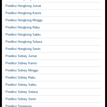
Prediksi Hongkong Jumat
Prediksi Hongkong Kamis
Prediksi Hongkong Minggu
Prediksi Hongkong Rabu
Prediksi Hongkong Sabtu
Prediksi Hongkong Selasa
Prediksi Hongkong Senin
Prediksi Sidney Jumat
Prediksi Sidney Kamis
Prediksi Sidney Minggu
Prediksi Sidney Rabu
Prediksi Sidney Sabtu
Prediksi Sidney Selasa
Prediksi Sidney Senin
Prediksi Singapura