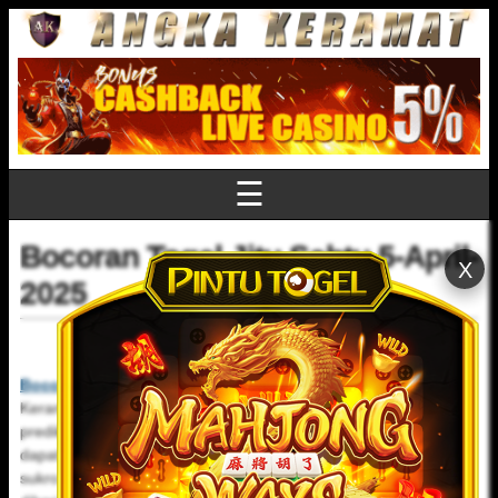
☰
Bocoran Togel Jitu Sabtu 5-April-
X
2025
Posted by
admin
April 5, 2025
Bocoran Togel
Jitu Sabtu 5-April-2025
, Kami admin Angka
Keramat akan memberikan prediksi Cambodia, prediksi Sdy,
prediksi Sgp dan prediksi Hk. Angka Nomor Togel yang kami
dapat dari sebuah tempat Angker dan juga diberikan oleh mbah
sukro. Supaya kawan-kawan semua bisa jp togel barsama kami