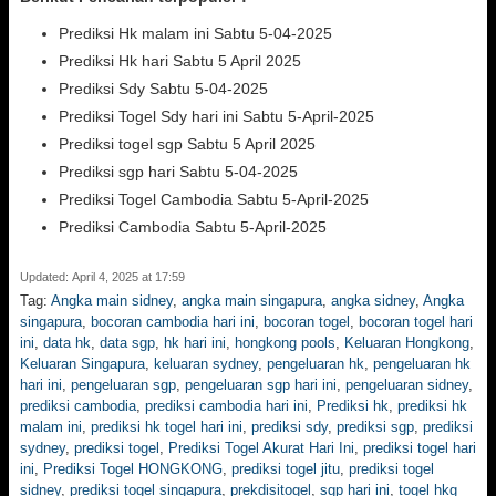
Prediksi Hk malam ini Sabtu 5-04-2025
Prediksi Hk hari Sabtu 5 April 2025
Prediksi Sdy Sabtu 5-04-2025
Prediksi Togel Sdy hari ini Sabtu 5-April-2025
Prediksi togel sgp Sabtu 5 April 2025
Prediksi sgp hari Sabtu 5-04-2025
Prediksi Togel Cambodia Sabtu 5-April-2025
Prediksi Cambodia Sabtu 5-April-2025
Updated: April 4, 2025 at 17:59
Tag:
Angka main sidney
,
angka main singapura
,
angka sidney
,
Angka
singapura
,
bocoran cambodia hari ini
,
bocoran togel
,
bocoran togel hari
ini
,
data hk
,
data sgp
,
hk hari ini
,
hongkong pools
,
Keluaran Hongkong
,
Keluaran Singapura
,
keluaran sydney
,
pengeluaran hk
,
pengeluaran hk
hari ini
,
pengeluaran sgp
,
pengeluaran sgp hari ini
,
pengeluaran sidney
,
prediksi cambodia
,
prediksi cambodia hari ini
,
Prediksi hk
,
prediksi hk
malam ini
,
prediksi hk togel hari ini
,
prediksi sdy
,
prediksi sgp
,
prediksi
sydney
,
prediksi togel
,
Prediksi Togel Akurat Hari Ini
,
prediksi togel hari
ini
,
Prediksi Togel HONGKONG
,
prediksi togel jitu
,
prediksi togel
sidney
,
prediksi togel singapura
,
prekdisitogel
,
sgp hari ini
,
togel hkg