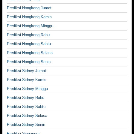
Prediksi Hongkong Jumat
Prediksi Hongkong Kamis
Prediksi Hongkong Minggu
Prediksi Hongkong Rabu
Prediksi Hongkong Sabtu
Prediksi Hongkong Selasa
Prediksi Hongkong Senin
Prediksi Sidney Jumat
Prediksi Sidney Kamis
Prediksi Sidney Minggu
Prediksi Sidney Rabu
Prediksi Sidney Sabtu
Prediksi Sidney Selasa
Prediksi Sidney Senin
Prediksi Singapura