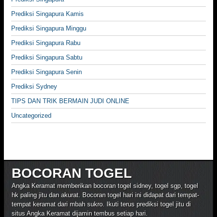
Prediksi Singapura Kamis
Prediksi Singapura Minggu
Prediksi Singapura Rabu
Prediksi Singapura Sabtu
Prediksi Singapura Senin
Prediksi Sydney
TIPS DAN TRIK BERMAIN JUDI ONLINE
Uncategorized
BOCORAN TOGEL
Angka Keramat memberikan bocoran togel sidney, togel sgp, togel
hk paling jitu dan akurat. Bocoran togel hari ini didapat dari tempat-
tempat keramat dari mbah sukro. Ikuti terus prediksi togel jitu di
situs Angka Keramat dijamin tembus setiap hari.