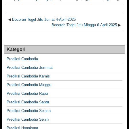
◀
Bocoran Togel Jitu Jumat 4-April-2025
Bocoran Togel Jitu Minggu 6-April-2025
▶
Kategori
Prediksi Cambodia
Prediksi Cambodia Jummat
Prediksi Cambodia Kamis
Prediksi Cambodia Minggu
Prediksi Cambodia Rabu
Prediksi Cambodia Sabtu
Prediksi Cambodia Selasa
Prediksi Cambodia Senin
Prediksi Hongkong