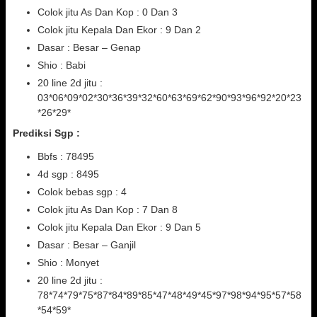
Colok jitu As Dan Kop : 0 Dan 3
Colok jitu Kepala Dan Ekor : 9 Dan 2
Dasar : Besar – Genap
Shio : Babi
20 line 2d jitu :
03*06*09*02*30*36*39*32*60*63*69*62*90*93*96*92*20*23
*26*29*
Prediksi Sgp :
Bbfs : 78495
4d sgp : 8495
Colok bebas sgp : 4
Colok jitu As Dan Kop : 7 Dan 8
Colok jitu Kepala Dan Ekor : 9 Dan 5
Dasar : Besar – Ganjil
Shio : Monyet
20 line 2d jitu :
78*74*79*75*87*84*89*85*47*48*49*45*97*98*94*95*57*58
*54*59*