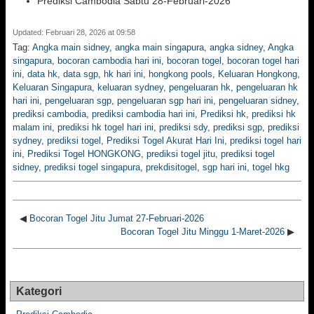
Prediksi Cambodia Sabtu 28-Februari-2026
Updated: Februari 28, 2026 at 09:58
Tag:
Angka main sidney
,
angka main singapura
,
angka sidney
,
Angka
singapura
,
bocoran cambodia hari ini
,
bocoran togel
,
bocoran togel hari
ini
,
data hk
,
data sgp
,
hk hari ini
,
hongkong pools
,
Keluaran Hongkong
,
Keluaran Singapura
,
keluaran sydney
,
pengeluaran hk
,
pengeluaran hk
hari ini
,
pengeluaran sgp
,
pengeluaran sgp hari ini
,
pengeluaran sidney
,
prediksi cambodia
,
prediksi cambodia hari ini
,
Prediksi hk
,
prediksi hk
malam ini
,
prediksi hk togel hari ini
,
prediksi sdy
,
prediksi sgp
,
prediksi
sydney
,
prediksi togel
,
Prediksi Togel Akurat Hari Ini
,
prediksi togel hari
ini
,
Prediksi Togel HONGKONG
,
prediksi togel jitu
,
prediksi togel
sidney
,
prediksi togel singapura
,
prekdisitogel
,
sgp hari ini
,
togel hkg
◀
Bocoran Togel Jitu Jumat 27-Februari-2026
Bocoran Togel Jitu Minggu 1-Maret-2026
▶
Kategori