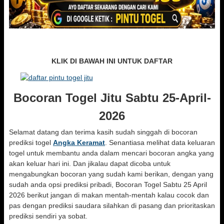
KLIK DI BAWAH INI UNTUK DAFTAR
Bocoran Togel Jitu Sabtu 25-April-
2026
Selamat datang dan terima kasih sudah singgah di bocoran
prediksi togel
Angka Keramat
. Senantiasa melihat data keluaran
togel untuk membantu anda dalam mencari bocoran angka yang
akan keluar hari ini. Dan jikalau dapat dicoba untuk
mengabungkan bocoran yang sudah kami berikan, dengan yang
sudah anda opsi prediksi pribadi, Bocoran Togel Sabtu 25 April
2026 berikut jangan di makan mentah-mentah kalau cocok dan
pas dengan prediksi saudara silahkan di pasang dan prioritaskan
prediksi sendiri ya sobat.