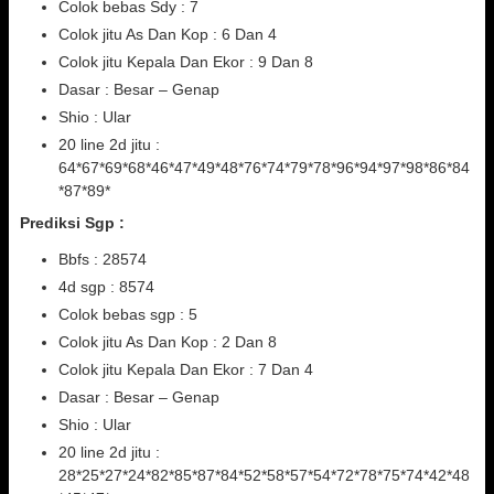
Colok bebas Sdy : 7
Colok jitu As Dan Kop : 6 Dan 4
Colok jitu Kepala Dan Ekor : 9 Dan 8
Dasar : Besar – Genap
Shio : Ular
20 line 2d jitu :
64*67*69*68*46*47*49*48*76*74*79*78*96*94*97*98*86*84
*87*89*
Prediksi Sgp :
Bbfs : 28574
4d sgp : 8574
Colok bebas sgp : 5
Colok jitu As Dan Kop : 2 Dan 8
Colok jitu Kepala Dan Ekor : 7 Dan 4
Dasar : Besar – Genap
Shio : Ular
20 line 2d jitu :
28*25*27*24*82*85*87*84*52*58*57*54*72*78*75*74*42*48