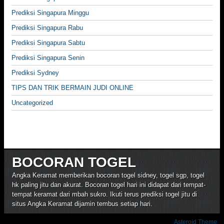
Prediksi Singapura Minggu
Prediksi Singapura Rabu
Prediksi Singapura Sabtu
Prediksi Singapura Senin
Prediksi Sydney
TIPS DAN TRIK BERMAIN JUDI ONLINE
Uncategorized
BOCORAN TOGEL
Angka Keramat memberikan bocoran togel sidney, togel sgp, togel
hk paling jitu dan akurat. Bocoran togel hari ini didapat dari tempat-
tempat keramat dari mbah sukro. Ikuti terus prediksi togel jitu di
situs Angka Keramat dijamin tembus setiap hari.
Asteroid Theme