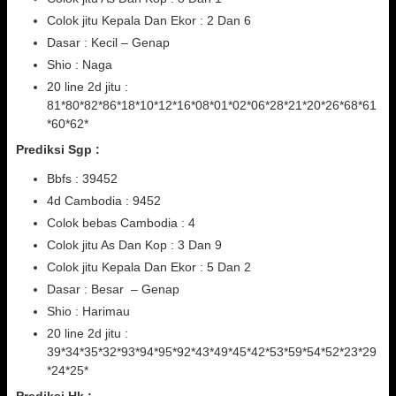
Colok jitu Kepala Dan Ekor : 2 Dan 6
Dasar : Kecil – Genap
Shio : Naga
20 line 2d jitu :
81*80*82*86*18*10*12*16*08*01*02*06*28*21*20*26*68*61
*60*62*
Prediksi Sgp :
Bbfs : 39452
4d Cambodia : 9452
Colok bebas Cambodia : 4
Colok jitu As Dan Kop : 3 Dan 9
Colok jitu Kepala Dan Ekor : 5 Dan 2
Dasar : Besar – Genap
Shio : Harimau
20 line 2d jitu :
39*34*35*32*93*94*95*92*43*49*45*42*53*59*54*52*23*29
*24*25*
Prediksi Hk :