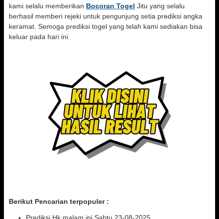
kami selalu memberikan
Bocoran Togel
Jitu yang selalu
berhasil memberi rejeki untuk pengunjung setia prediksi angka
keramat. Semoga prediksi togel yang telah kami sediakan bisa
keluar pada hari ini.
Berikut Pencarian terpopuler :
Prediksi Hk malam ini Sabtu 23-08-2025