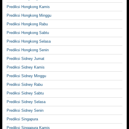
Prediksi Hongkong Kamis
Prediksi Hongkong Minggu
Prediksi Hongkong Rabu
Prediksi Hongkong Sabtu
Prediksi Hongkong Selasa
Prediksi Hongkong Senin
Prediksi Sidney Jumat
Prediksi Sidney Kamis
Prediksi Sidney Minggu
Prediksi Sidney Rabu
Prediksi Sidney Sabtu
Prediksi Sidney Selasa
Prediksi Sidney Senin
Prediksi Singapura
Prediksi Singapura Kamis