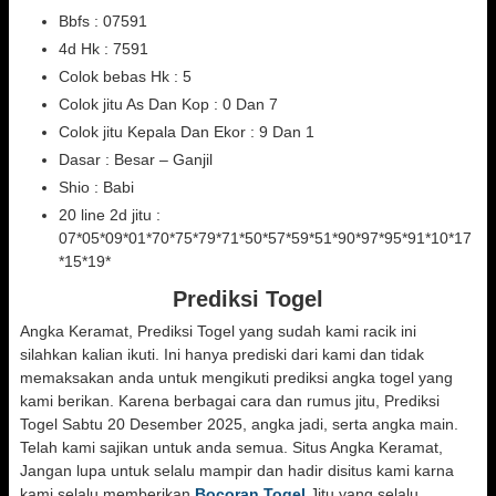
Bbfs : 07591
4d Hk : 7591
Colok bebas Hk : 5
Colok jitu As Dan Kop : 0 Dan 7
Colok jitu Kepala Dan Ekor : 9 Dan 1
Dasar : Besar – Ganjil
Shio : Babi
20 line 2d jitu :
07*05*09*01*70*75*79*71*50*57*59*51*90*97*95*91*10*17
*15*19*
Prediksi Togel
Angka Keramat, Prediksi Togel yang sudah kami racik ini
silahkan kalian ikuti. Ini hanya prediski dari kami dan tidak
memaksakan anda untuk mengikuti prediksi angka togel yang
kami berikan. Karena berbagai cara dan rumus jitu, Prediksi
Togel Sabtu 20 Desember 2025, angka jadi, serta angka main.
Telah kami sajikan untuk anda semua. Situs Angka Keramat,
Jangan lupa untuk selalu mampir dan hadir disitus kami karna
kami selalu memberikan
Bocoran Togel
Jitu yang selalu