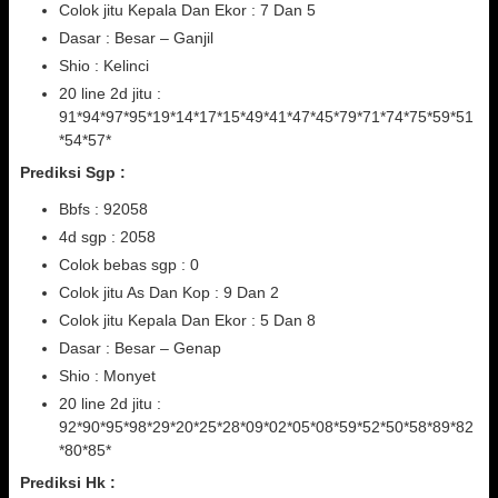
Colok jitu Kepala Dan Ekor : 7 Dan 5
Dasar : Besar – Ganjil
Shio : Kelinci
20 line 2d jitu :
91*94*97*95*19*14*17*15*49*41*47*45*79*71*74*75*59*51
*54*57*
Prediksi Sgp :
Bbfs : 92058
4d sgp : 2058
Colok bebas sgp : 0
Colok jitu As Dan Kop : 9 Dan 2
Colok jitu Kepala Dan Ekor : 5 Dan 8
Dasar : Besar – Genap
Shio : Monyet
20 line 2d jitu :
92*90*95*98*29*20*25*28*09*02*05*08*59*52*50*58*89*82
*80*85*
Prediksi Hk :