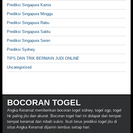
Prediksi Singapura Kamis
Prediksi Singapura Minggu
Prediksi Singapura Rabu
Prediksi Singapura Sabtu
Prediksi Singapura Senin
Prediksi Sydney
TIPS DAN TRIK BERMAIN JUDI ONLINE
Uncategorized
BOCORAN TOGEL
Angka Keramat memberikan bocoran togel sidney, togel sgp, togel
hk paling jitu dan akurat. Bocoran togel hari ini didapat dari tempat-
tempat keramat dari mbah sukro. Ikuti terus prediksi togel jitu di
situs Angka Keramat dijamin tembus setiap hari.