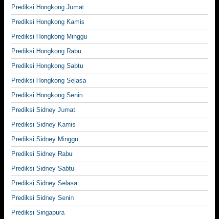
Prediksi Hongkong Jumat
Prediksi Hongkong Kamis
Prediksi Hongkong Minggu
Prediksi Hongkong Rabu
Prediksi Hongkong Sabtu
Prediksi Hongkong Selasa
Prediksi Hongkong Senin
Prediksi Sidney Jumat
Prediksi Sidney Kamis
Prediksi Sidney Minggu
Prediksi Sidney Rabu
Prediksi Sidney Sabtu
Prediksi Sidney Selasa
Prediksi Sidney Senin
Prediksi Singapura