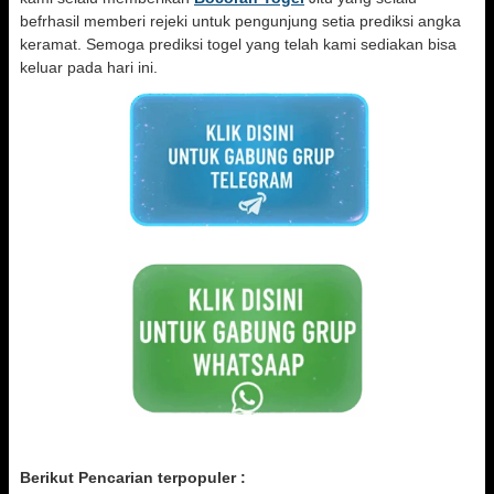
befrhasil memberi rejeki untuk pengunjung setia prediksi angka
keramat. Semoga prediksi togel yang telah kami sediakan bisa
keluar pada hari ini.
Berikut Pencarian terpopuler :