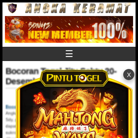
☰
Bocoran Togel Jitu Sabtu 20-
X
Desember-2025
Posted by
admin
Desember 20, 2025
Bocoran Togel
Jitu Sabtu 20-Desember-2025
, Kami admin
Angka Keramat akan memberikan prediksi Cambodia, prediksi
Sdy, prediksi Sgp dan prediksi Hk. Angka Nomor Togel yang kami
dapat dari sebuah tempat Angker dan juga diberikan oleh mbah
sukro. Supaya kawan-kawan semua bisa jp togel barsama kami