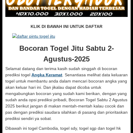
KLIK DI BAWAH INI UNTUK DAFTAR
Bocoran Togel Jitu Sabtu 2-
Agustus-2025
Selamat datang dan terima kasih sudah singgah di bocoran
prediksi togel
Angka Keramat
. Senantiasa melihat data keluaran
togel untuk membantu anda dalam mencari bocoran angka yang
akan keluar hari ini. Dan jikalau dapat dicoba untuk
mengabungkan bocoran yang sudah kami berikan, dengan yang
sudah anda opsi prediksi pribadi, Bocoran Togel Sabtu 2 Agustus
2025 berikut jangan di makan mentah-mentah kalau cocok dan
pas dengan prediksi saudara silahkan di pasang dan prioritaskan
prediksi sendiri ya sobat.
Dibawah ini togel Cambodia, togel sdy, togel sgp dan togel hk