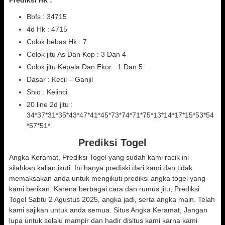
Bbfs : 34715
4d Hk : 4715
Colok bebas Hk : 7
Colok jitu As Dan Kop : 3 Dan 4
Colok jitu Kepala Dan Ekor : 1 Dan 5
Dasar : Kecil – Ganjil
Shio : Kelinci
20 line 2d jitu :
34*37*31*35*43*47*41*45*73*74*71*75*13*14*17*15*53*54
*57*51*
Prediksi Togel
Angka Keramat, Prediksi Togel yang sudah kami racik ini
silahkan kalian ikuti. Ini hanya prediski dari kami dan tidak
memaksakan anda untuk mengikuti prediksi angka togel yang
kami berikan. Karena berbagai cara dan rumus jitu, Prediksi
Togel Sabtu 2 Agustus 2025, angka jadi, serta angka main. Telah
kami sajikan untuk anda semua. Situs Angka Keramat, Jangan
lupa untuk selalu mampir dan hadir disitus kami karna kami