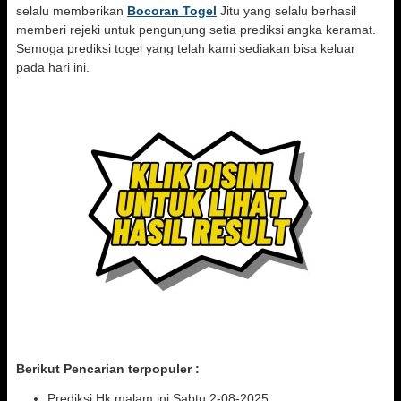
selalu memberikan
Bocoran Togel
Jitu yang selalu berhasil
memberi rejeki untuk pengunjung setia prediksi angka keramat.
Semoga prediksi togel yang telah kami sediakan bisa keluar
pada hari ini.
Berikut Pencarian terpopuler :
Prediksi Hk malam ini Sabtu 2-08-2025