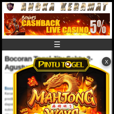
☰
Bocoran Togel Jitu Sabtu 2-
X
Agustus-2025
Posted by
admin
Agustus 1, 2025
Bocoran Togel
Jitu Sabtu 2-Agustus-2025
, Kami admin Angka
Keramat akan memberikan prediksi Cambodia, prediksi Sdy,
prediksi Sgp dan prediksi Hk. Angka Nomor Togel yang kami
dapat dari sebuah tempat Angker dan juga diberikan oleh mbah
sukro. Supaya kawan-kawan semua bisa jp togel barsama kami