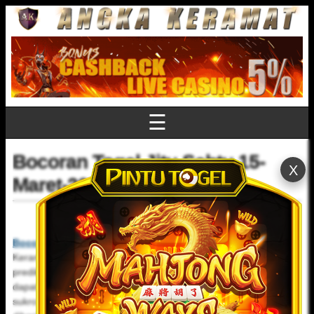
☰
Bocoran Togel Jitu Sabtu 15-
X
Maret-2025
Posted by
admin
Maret 14, 2025
Bocoran Togel
Jitu Sabtu 15-Maret-2025
, Kami admin Angka
Keramat akan memberikan prediksi Cambodia, prediksi Sdy,
prediksi Sgp dan prediksi Hk. Angka Nomor Togel yang kami
dapat dari sebuah tempat Angker dan juga diberikan oleh mbah
sukro. Supaya kawan-kawan semua bisa jp togel barsama kami