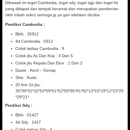
Dibawah ini togel Cambodia, togel sdy, togel sgp dan togel hk
yang didapat dari tempat keramat dan merupakan pemberian
oleh mbah sukro semoga jp ya gan silahkan dicoba :
Prediksi Cambodia :
Bbfs : 35912
4d Cambodia : 5912
Colok bebas Cambodia : 9
Colok jitu As Dan Kop : 3 Dan 5
Colok jitu Kepala Dan Ekor : 1 Dan 2
Dasar : Kecil – Genap
Shio : Kuda
20 line 2d jitu :
35*39*31*32*53*59*51*52*93*95*91*92*13*15*19*12*23*25
*29*21*
Prediksi Sdy :
Bbfs : 01427
4d Sdy : 1427
Colok bebas Sdy : 4