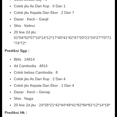
Colok jitu As Dan Kop : 0 Dan 1
Colok jitu Kepala Dan Ekor : 2 Dan 7
Dasar : Kecil – Ganjil
Shio : Kelinci
20 line 2d jitu :
01*04*02*07*10*14*12*17*40*41*42*47*20*21*24*27*70*71
*74*72*
Prediksi Sgp :
Bbfs : 24814
4d Cambodia : 4814
Colok bebas Cambodia : 8
Colok jitu As Dan Kop : 2 Dan 4
Colok jitu Kepala Dan Ekor : 1 Dan 4
Dasar : Kecil – Genap
Shio : Naga
20 line 2d jitu : 24*28*21*42*44*48*41*82*84*81*12*14*18*
Prediksi Hk :