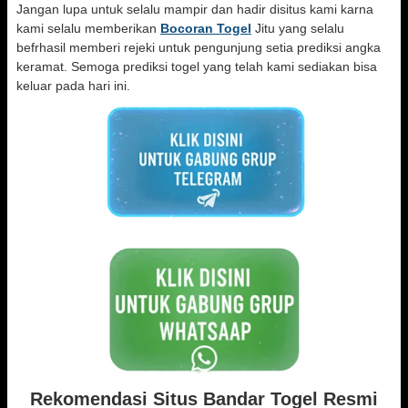
Jangan lupa untuk selalu mampir dan hadir disitus kami karna
kami selalu memberikan
Bocoran Togel
Jitu yang selalu
befrhasil memberi rejeki untuk pengunjung setia prediksi angka
keramat. Semoga prediksi togel yang telah kami sediakan bisa
keluar pada hari ini.
Rekomendasi Situs Bandar Togel Resmi