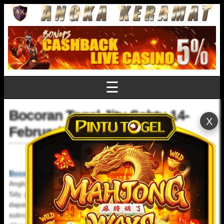
☰
Bocoran Togel Jitu Sabtu 14-
X
Februari-2026
Posted by
admin
Februari 14, 2026
Bocoran Togel
Jitu Sabtu 14-Februari-2026
, Kami admin
Angka Keramat akan memberikan prediksi Cambodia, prediksi
Sdy, prediksi Sgp dan prediksi Hk. Angka Nomor Togel yang kami
dapat dari sebuah tempat Angker dan juga diberikan oleh mbah
sukro. Supaya kawan-kawan semua bisa jp togel barsama kami