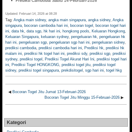
Prediksi Cambodia Sabtu 14-Februari-2026
Updated: Februari 14, 2026 at 08:28
Tag:
Angka main sidney
,
angka main singapura
,
angka sidney
,
Angka
singapura
,
bocoran cambodia hari ini
,
bocoran togel
,
bocoran togel hari
ini
,
data hk
,
data sgp
,
hk hari ini
,
hongkong pools
,
Keluaran Hongkong
,
Keluaran Singapura
,
keluaran sydney
,
pengeluaran hk
,
pengeluaran hk
hari ini
,
pengeluaran sgp
,
pengeluaran sgp hari ini
,
pengeluaran sidney
,
prediksi cambodia
,
prediksi cambodia hari ini
,
Prediksi hk
,
prediksi hk
malam ini
,
prediksi hk togel hari ini
,
prediksi sdy
,
prediksi sgp
,
prediksi
sydney
,
prediksi togel
,
Prediksi Togel Akurat Hari Ini
,
prediksi togel hari
ini
,
Prediksi Togel HONGKONG
,
prediksi togel jitu
,
prediksi togel
sidney
,
prediksi togel singapura
,
prekdisitogel
,
sgp hari ini
,
togel hkg
◀
Bocoran Togel Jitu Jumat 13-Februari-2026
Bocoran Togel Jitu Minggu 15-Februari-2026
▶
Kategori