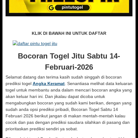
KLIK DI BAWAH INI UNTUK DAFTAR
Bocoran Togel Jitu Sabtu 14-
Februari-2026
Selamat datang dan terima kasih sudah singgah di bocoran
prediksi togel
Angka Keramat
. Senantiasa melihat data keluaran
togel untuk membantu anda dalam mencari bocoran angka yang
akan keluar hari ini. Dan jikalau dapat dicoba untuk
mengabungkan bocoran yang sudah kami berikan, dengan yang
sudah anda opsi prediksi pribadi, Bocoran Togel Sabtu 14
Februari 2026 berikut jangan di makan mentah-mentah kalau
cocok dan pas dengan prediksi saudara silahkan di pasang dan
prioritaskan prediksi sendiri ya sobat.