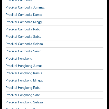
Prediksi Cambodia
Prediksi Cambodia Jummat
Prediksi Cambodia Kamis
Prediksi Cambodia Minggu
Prediksi Cambodia Rabu
Prediksi Cambodia Sabtu
Prediksi Cambodia Selasa
Prediksi Cambodia Senin
Prediksi Hongkong
Prediksi Hongkong Jumat
Prediksi Hongkong Kamis
Prediksi Hongkong Minggu
Prediksi Hongkong Rabu
Prediksi Hongkong Sabtu
Prediksi Hongkong Selasa