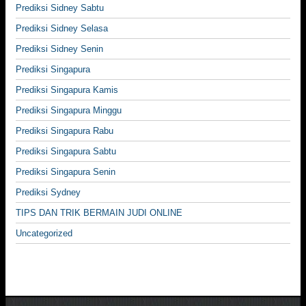
Prediksi Sidney Sabtu
Prediksi Sidney Selasa
Prediksi Sidney Senin
Prediksi Singapura
Prediksi Singapura Kamis
Prediksi Singapura Minggu
Prediksi Singapura Rabu
Prediksi Singapura Sabtu
Prediksi Singapura Senin
Prediksi Sydney
TIPS DAN TRIK BERMAIN JUDI ONLINE
Uncategorized