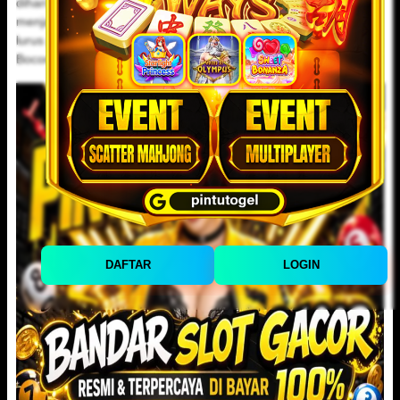
dihari ini. Di bawah ini nomor-nomor sudah kami siapkan
menjadi 4 angka jitu, bisa kalian bolak balik atau langsung di beli
lurus persis seperti angka yang sudah kami berikan. Berikut
Bocoran Togel Rabu 29-April-2026.
DAFTAR
LOGIN