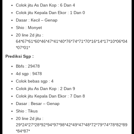
Colok jitu As Dan Kop : 6 Dan 4
Colok jitu Kepala Dan Ekor : 1 Dan 0
Dasar : Kecil – Genap
Shio : Monyet
20 line 2d jitu :
64*67*61*60*46*47*41*40*76*74*71*70*16*14*17*10*06*04
*07*01*
Prediksi Sgp :
Bbfs : 29478
4d sgp : 9478
Colok bebas sgp : 4
Colok jitu As Dan Kop : 2 Dan 9
Colok jitu Kepala Dan Ekor : 7 Dan 8
Dasar : Besar – Genap
Shio : Tikus
20 line 2d jitu :
29*24*27*28*92*94*97*98*42*49*47*48*72*79*74*78*82*89
*84*87*