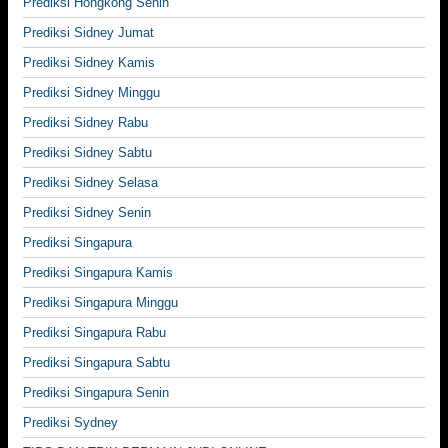
Prediksi Hongkong Senin
Prediksi Sidney Jumat
Prediksi Sidney Kamis
Prediksi Sidney Minggu
Prediksi Sidney Rabu
Prediksi Sidney Sabtu
Prediksi Sidney Selasa
Prediksi Sidney Senin
Prediksi Singapura
Prediksi Singapura Kamis
Prediksi Singapura Minggu
Prediksi Singapura Rabu
Prediksi Singapura Sabtu
Prediksi Singapura Senin
Prediksi Sydney