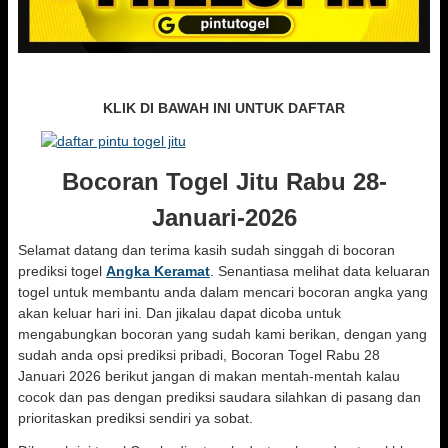
KLIK DI BAWAH INI UNTUK DAFTAR
Bocoran Togel Jitu Rabu 28-
Januari-2026
Selamat datang dan terima kasih sudah singgah di bocoran
prediksi togel
Angka Keramat
. Senantiasa melihat data keluaran
togel untuk membantu anda dalam mencari bocoran angka yang
akan keluar hari ini. Dan jikalau dapat dicoba untuk
mengabungkan bocoran yang sudah kami berikan, dengan yang
sudah anda opsi prediksi pribadi, Bocoran Togel Rabu 28
Januari 2026 berikut jangan di makan mentah-mentah kalau
cocok dan pas dengan prediksi saudara silahkan di pasang dan
prioritaskan prediksi sendiri ya sobat.