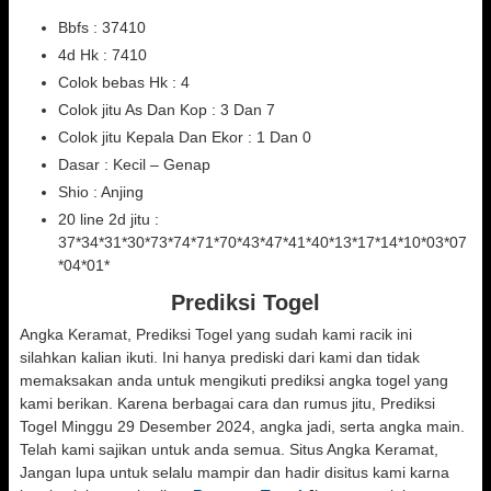
Bbfs : 37410
4d Hk : 7410
Colok bebas Hk : 4
Colok jitu As Dan Kop : 3 Dan 7
Colok jitu Kepala Dan Ekor : 1 Dan 0
Dasar : Kecil – Genap
Shio : Anjing
20 line 2d jitu :
37*34*31*30*73*74*71*70*43*47*41*40*13*17*14*10*03*07
*04*01*
Prediksi Togel
Angka Keramat, Prediksi Togel yang sudah kami racik ini
silahkan kalian ikuti. Ini hanya prediski dari kami dan tidak
memaksakan anda untuk mengikuti prediksi angka togel yang
kami berikan. Karena berbagai cara dan rumus jitu, Prediksi
Togel Minggu 29 Desember 2024, angka jadi, serta angka main.
Telah kami sajikan untuk anda semua. Situs Angka Keramat,
Jangan lupa untuk selalu mampir dan hadir disitus kami karna