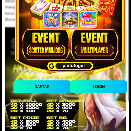
dihari ini. Di bawah ini nomor-nomor sudah kami siapkan
menjadi 4 angka jitu, bisa kalian bolak balik atau langsung di beli
lurus persis seperti angka yang sudah kami berikan. Berikut
Bocoran Togel Minggu 29-Desember-2024.
DAFTAR
LOGIN