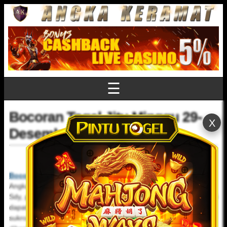
☰
Bocoran Togel Jitu Minggu 29-
X
Desember-2024
Posted by
admin
Desember 29, 2024
Bocoran Togel
Jitu Minggu 29-Desember-2024
, Kami admin
Angka Keramat akan memberikan prediksi Cambodia, prediksi
Sdy, prediksi Sgp dan prediksi Hk. Angka Nomor Togel yang kami
dapat dari sebuah tempat Angker dan juga diberikan oleh mbah
sukro. Supaya kawan-kawan semua bisa jp togel barsama kami