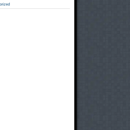
orized