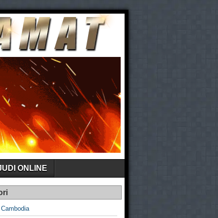
JUDI ONLINE
ri
i Cambodia