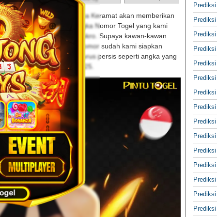
Prediks
ber-2025
, Kami admin Angka Keramat akan memberikan
Prediks
iksi Sgp dan prediksi Hk. Angka Nomor Togel yang kami
Prediks
 juga diberikan oleh mbah sukro. Supaya kawan-kawan
ri ini. Di bawah ini nomor-nomor sudah kami siapkan
Prediks
 balik atau langsung di beli lurus persis seperti angka yang
Prediks
Togel Minggu 26-Oktober-2025.
Prediks
Prediks
Prediks
Prediks
Prediks
Prediks
Prediks
Prediks
Prediks
Prediks