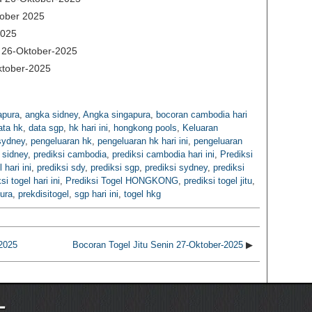
tober 2025
2025
 26-Oktober-2025
ktober-2025
apura
,
angka sidney
,
Angka singapura
,
bocoran cambodia hari
ata hk
,
data sgp
,
hk hari ini
,
hongkong pools
,
Keluaran
sydney
,
pengeluaran hk
,
pengeluaran hk hari ini
,
pengeluaran
 sidney
,
prediksi cambodia
,
prediksi cambodia hari ini
,
Prediksi
 hari ini
,
prediksi sdy
,
prediksi sgp
,
prediksi sydney
,
prediksi
si togel hari ini
,
Prediksi Togel HONGKONG
,
prediksi togel jitu
,
pura
,
prekdisitogel
,
sgp hari ini
,
togel hkg
-2025
Bocoran Togel Jitu Senin 27-Oktober-2025
▶
L