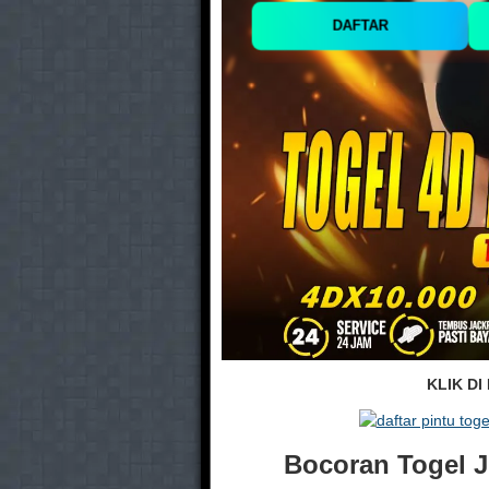
DAFTAR
KLIK DI
Bocoran Togel J