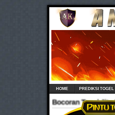
HOME
PREDIKSI TOGEL
Bocoran Togel Jitu