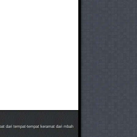
apat dari tempat-tempat keramat dari mbah