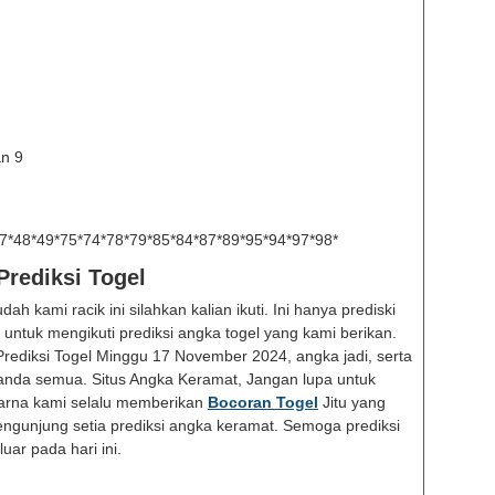
an 9
5*47*48*49*75*74*78*79*85*84*87*89*95*94*97*98*
Prediksi Togel
h kami racik ini silahkan kalian ikuti. Ini hanya prediski
untuk mengikuti prediksi angka togel yang kami berikan.
Prediksi Togel Minggu 17 November 2024, angka jadi, serta
 anda semua. Situs Angka Keramat, Jangan lupa untuk
 karna kami selalu memberikan
Bocoran Togel
Jitu yang
pengunjung setia prediksi angka keramat. Semoga prediksi
uar pada hari ini.