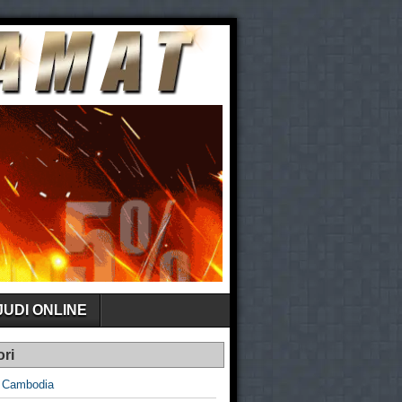
JUDI ONLINE
ri
i Cambodia