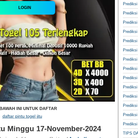
Prediks
LOGIN
Prediks
Prediks
Prediks
Prediks
Prediks
Prediksi
Prediksi
Prediks
Prediks
Prediks
Prediksi
 BAWAH INI UNTUK DAFTAR
Prediksi
Prediks
itu Minggu 17-November-2024
TIPS D