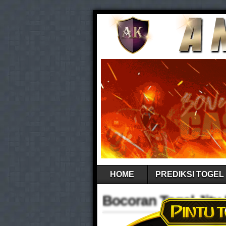
HOME
PREDIKSI TOGEL
Bocoran Togel Jit