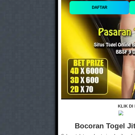
DAFTAR
KLIK DI
Bocoran Togel J