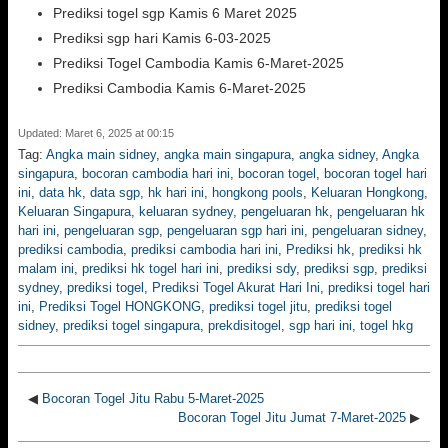
Prediksi togel sgp Kamis 6 Maret 2025
Prediksi sgp hari Kamis 6-03-2025
Prediksi Togel Cambodia Kamis 6-Maret-2025
Prediksi Cambodia Kamis 6-Maret-2025
Updated: Maret 6, 2025 at 00:15
Tag:
Angka main sidney
,
angka main singapura
,
angka sidney
,
Angka
singapura
,
bocoran cambodia hari ini
,
bocoran togel
,
bocoran togel hari
ini
,
data hk
,
data sgp
,
hk hari ini
,
hongkong pools
,
Keluaran Hongkong
,
Keluaran Singapura
,
keluaran sydney
,
pengeluaran hk
,
pengeluaran hk
hari ini
,
pengeluaran sgp
,
pengeluaran sgp hari ini
,
pengeluaran sidney
,
prediksi cambodia
,
prediksi cambodia hari ini
,
Prediksi hk
,
prediksi hk
malam ini
,
prediksi hk togel hari ini
,
prediksi sdy
,
prediksi sgp
,
prediksi
sydney
,
prediksi togel
,
Prediksi Togel Akurat Hari Ini
,
prediksi togel hari
ini
,
Prediksi Togel HONGKONG
,
prediksi togel jitu
,
prediksi togel
sidney
,
prediksi togel singapura
,
prekdisitogel
,
sgp hari ini
,
togel hkg
◀
Bocoran Togel Jitu Rabu 5-Maret-2025
Bocoran Togel Jitu Jumat 7-Maret-2025
▶