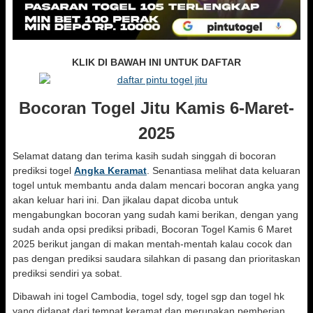
KLIK DI BAWAH INI UNTUK DAFTAR
Bocoran Togel Jitu Kamis 6-Maret-
2025
Selamat datang dan terima kasih sudah singgah di bocoran
prediksi togel
Angka Keramat
. Senantiasa melihat data keluaran
togel untuk membantu anda dalam mencari bocoran angka yang
akan keluar hari ini. Dan jikalau dapat dicoba untuk
mengabungkan bocoran yang sudah kami berikan, dengan yang
sudah anda opsi prediksi pribadi, Bocoran Togel Kamis 6 Maret
2025 berikut jangan di makan mentah-mentah kalau cocok dan
pas dengan prediksi saudara silahkan di pasang dan prioritaskan
prediksi sendiri ya sobat.
Dibawah ini togel Cambodia, togel sdy, togel sgp dan togel hk
yang didapat dari tempat keramat dan merupakan pemberian