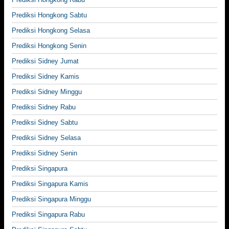
Prediksi Hongkong Sabtu
Prediksi Hongkong Selasa
Prediksi Hongkong Senin
Prediksi Sidney Jumat
Prediksi Sidney Kamis
Prediksi Sidney Minggu
Prediksi Sidney Rabu
Prediksi Sidney Sabtu
Prediksi Sidney Selasa
Prediksi Sidney Senin
Prediksi Singapura
Prediksi Singapura Kamis
Prediksi Singapura Minggu
Prediksi Singapura Rabu