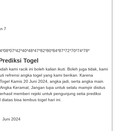
an 7
2*04*08*07*42*40*48*47*82*80*84*87*72*70*74*78*
Prediksi Togel
h kami racik ini boleh kalian ikuti. Boleh juga tidak, kami
i refrensi angka togel yang kami berikan. Karena
 Togel Kamis 20 Juni 2024, angka jadi, serta angka main.
 Angka Keramat, Jangan lupa untuk selalu mampir disitus
berhasil memberi rejeki untuk pengunjung setia prediksi
iatas bisa tembus togel hari ini.
0 Juni 2024