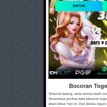
DAFTAR
Bocoran Togel
Selamat datang, serta terima kasih su
Senantiasa periksa data keluaran tog
akan keluar hari ini. Dan jikalau dap