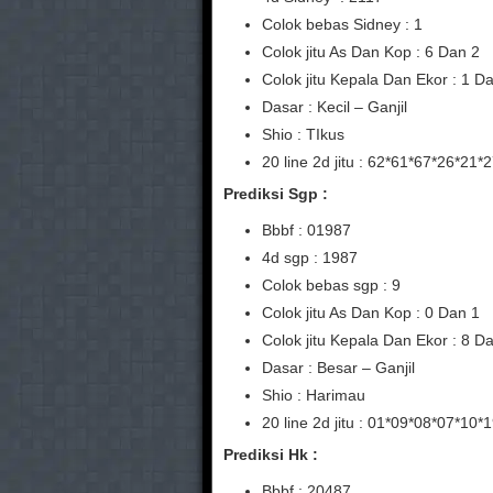
Colok bebas Sidney : 1
Colok jitu As Dan Kop : 6 Dan 2
Colok jitu Kepala Dan Ekor : 1 D
Dasar : Kecil – Ganjil
Shio : TIkus
20 line 2d jitu : 62*61*67*26*21
Prediksi Sgp :
Bbbf : 01987
4d sgp : 1987
Colok bebas sgp : 9
Colok jitu As Dan Kop : 0 Dan 1
Colok jitu Kepala Dan Ekor : 8 D
Dasar : Besar – Ganjil
Shio : Harimau
20 line 2d jitu : 01*09*08*07*1
Prediksi Hk :
Bbbf : 20487