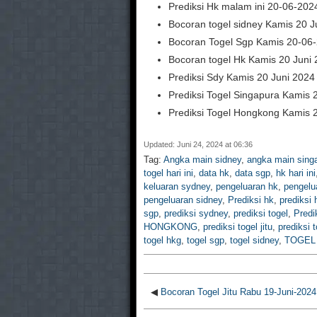
Prediksi Hk malam ini 20-06-202
Bocoran togel sidney Kamis 20 J
Bocoran Togel Sgp Kamis 20-06
Bocoran togel Hk Kamis 20 Juni
Prediksi Sdy Kamis 20 Juni 2024
Prediksi Togel Singapura Kamis 
Prediksi Togel Hongkong Kamis 
Updated: Juni 24, 2024 at 06:36
Tag:
Angka main sidney
,
angka main sing
togel hari ini
,
data hk
,
data sgp
,
hk hari ini
keluaran sydney
,
pengeluaran hk
,
pengelua
pengeluaran sidney
,
Prediksi hk
,
prediksi 
sgp
,
prediksi sydney
,
prediksi togel
,
Predi
HONGKONG
,
prediksi togel jitu
,
prediksi 
togel hkg
,
togel sgp
,
togel sidney
,
TOGEL
◀
Bocoran Togel Jitu Rabu 19-Juni-2024