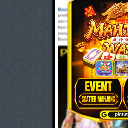
Bocoran Togel
Jitu Kamis 20-Juni-
prediksi Sidney, prediksi Singapura d
dari sebuah tempat yang keramat dan
bisa tembus togel bareng kami jp sel
menjadi 4d jitu, bisa di bolak balik ata
Bocoran Togel Kamis 20-Juni-2024.